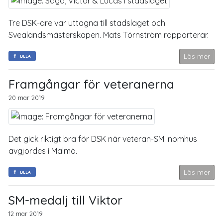
Tre DSK-are var uttagna till stadslaget och
Svealandsmästerskapen. Mats Törnström rapporterar.
Läs mer
DELA
Framgångar för veteranerna
20 mar 2019
Det gick riktigt bra för DSK när veteran-SM inomhus
avgjordes i Malmö.
Läs mer
DELA
SM-medalj till Viktor
12 mar 2019