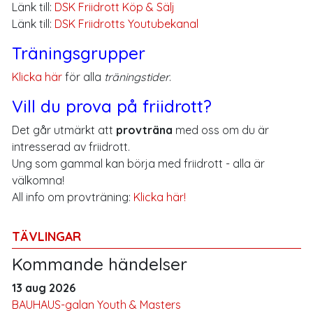
Länk till:
DSK Friidrott Köp & Sälj
Länk till:
DSK Friidrotts Youtubekanal
Träningsgrupper
Klicka här
för alla
träningstider
.
Vill du prova på friidrott?
Det går utmärkt att
provträna
med oss om du är
intresserad av friidrott.
Ung som gammal kan börja med friidrott - alla är
välkomna!
All info om provträning:
Klicka här!
TÄVLINGAR
Kommande händelser
13 aug 2026
BAUHAUS-galan Youth & Masters