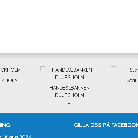
OCKHOLM
Stay
HANDESLBANKEN
DJURSHOLM
ING
GILLA OSS PÅ FACEBOOK
g 18 aug 2026