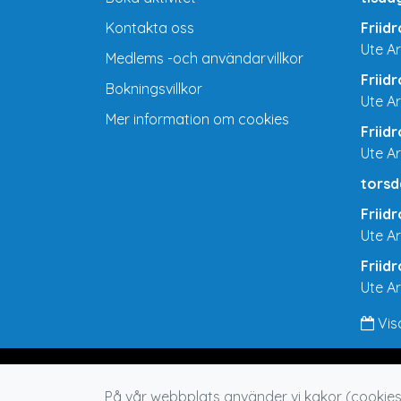
Kontakta oss
Friid
Ute A
Medlems -och användarvillkor
Friid
Bokningsvillkor
Ute A
Mer information om cookies
Friid
Ute A
torsd
Friid
Ute A
Friid
Ute A
Vis
På vår webbplats använder vi kakor (cookies)