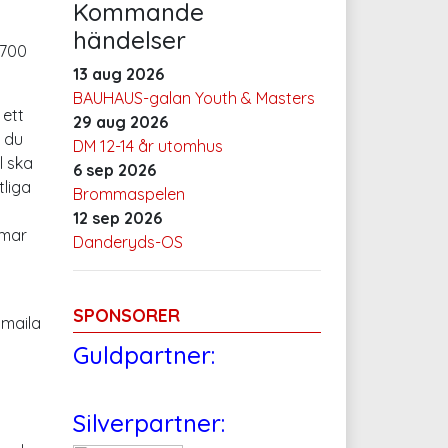
Kommande
händelser
 700
13 aug 2026
BAUHAUS-galan Youth & Masters
ett
29 aug 2026
 du
DM 12-14 år utomhus
l ska
6 sep 2026
tliga
Brommaspelen
12 sep 2026
mmar
Danderyds-OS
SPONSORER
 maila
Guldpartner:
Silverpartner: