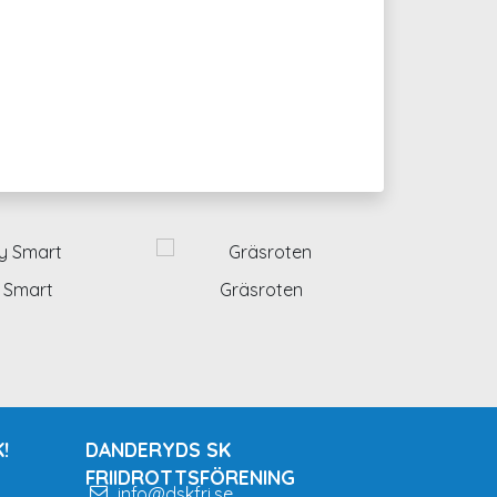
 Smart
Gräsroten
!
DANDERYDS SK
FRIIDROTTSFÖRENING
info@dskfri.se