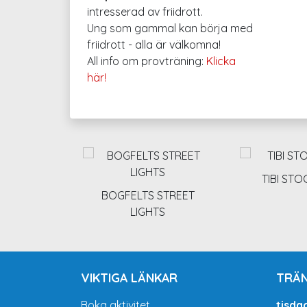
intresserad av friidrott.
Ung som gammal kan börja med
friidrott - alla är välkomna!
All info om provträning:
Klicka
här!
TIBI ST
BOGFELTS STREET
LIGHTS
VIKTIGA LÄNKAR
TRÄN
Boka aktivitet
tisda