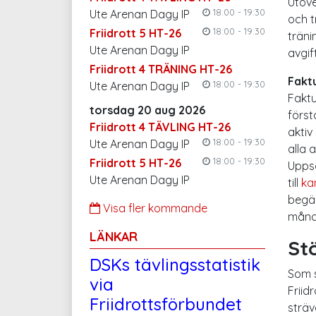
Utöve
18:00 - 19:30
Ute Arenan Dagy IP
och t
18:00 - 19:30
Friidrott 5 HT-26
träni
Ute Arenan Dagy IP
avgif
Friidrott 4 TRÄNING HT-26
Faktu
18:00 - 19:30
Ute Arenan Dagy IP
Faktu
torsdag 20 aug 2026
först
Friidrott 4 TÄVLING HT-26
aktiv
18:00 - 19:30
Ute Arenan Dagy IP
alla 
18:00 - 19:30
Friidrott 5 HT-26
Uppsä
Ute Arenan Dagy IP
till
ka
begär
Visa fler kommande
månad
LÄNKAR
St
DSKs tävlingsstatistik
Som s
via
Friid
Friidrottsförbundet
sträv