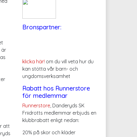
 med
Bronspartner:
et
 är
tas
klicka här!
om du vill veta hur du
kan stötta vår barn- och
ungdomsverksamhet
ter
Rabatt hos Runnerstore
för medlemmar
Runnerstore
, Danderyds SK
Friidrotts medlemmar erbjuds en
klubbrabatt enligt nedan:
r att
20% på skor och kläder
eryds