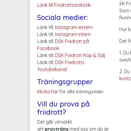
SK Fr
Länk till Friidrottsstatistik
Som s
Sociala medier:
Runne
Länk till:
Instagram extern
Hur b
Länk till:
Instagram intern
Det f
Länk till:
DSK Friidrott på
Facebook
1. Du
Länk till:
DSK Friidrott Köp & Sälj
swish
Länk till:
DSK Friidrotts
Youtubekanal
2. Du
kont
Träningsgrupper
Klicka här
för alla
träningstider
.
Vill du prova på
friidrott?
Det går utmärkt
att
provträna
med oss om du är