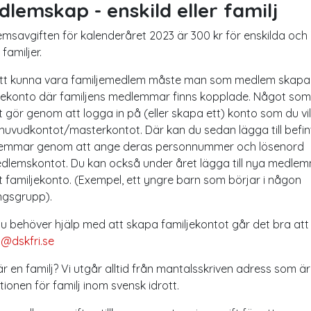
lemskap - enskild eller familj
msavgiften för kalenderåret 2023 är 300 kr för enskilda och
 familjer.
att kunna vara familjemedlem måste man som medlem skapa 
jekonto där familjens medlemmar finns kopplade. Något som
t gör genom att logga in på (eller skapa ett) konto som du vil
huvudkontot/masterkontot. Där kan du sedan lägga till befin
emmar genom att ange deras personnummer och lösenord
medlemskontot. Du kan också under året lägga till nya medle
ditt familjekonto. (Exempel, ett yngre barn som börjar i någon
ngsgrupp).
 behöver hjälp med att skapa familjekontot går det bra att
i@dskfri.se
r en familj? Vi utgår alltid från mantalsskriven adress som är
itionen för familj inom svensk idrott.