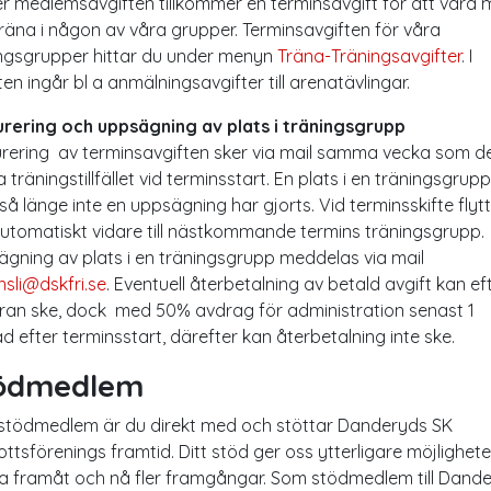
r medlemsavgiften tillkommer en terminsavgift för att vara
räna i någon av våra grupper. Terminsavgiften för våra
ngsgrupper hittar du under menyn
Träna-Träningsavgifter
. I
ten ingår bl a anmälningsavgifter till arenatävlingar.
rering och uppsägning av plats i träningsgrupp
rering av terminsavgiften sker via mail samma vecka som d
a träningstillfället vid terminsstart. En plats i en träningsgrupp
 så länge inte en uppsägning har gjorts. Vid terminsskifte flyt
automatiskt vidare till nästkommande termins träningsgrupp.
gning av plats i en träningsgrupp meddelas via mail
nsli@dskfri.se
. Eventuell återbetalning av betald avgift kan ef
an ske, dock med 50% avdrag för administration senast 1
 efter terminsstart, därefter kan återbetalning inte ske.
ödmedlem
tödmedlem är du direkt med och stöttar Danderyds SK
rottsförenings framtid. Ditt stöd ger oss ytterligare möjlighete
a framåt och nå fler framgångar. Som stödmedlem till Dand