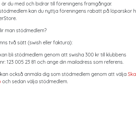
i är du med och bidrar till föreningens framgångar.
tödmedlem kan du nyttja föreningens rabatt på löparskor 
rStore.
lir man stödmedlem?
inns två sätt (swish eller faktura):
 kan bli stödmedlem genom att swisha 300 kr till klubbens
nr: 123 005 23 81 och ange din mailadress som referens.
 kan också anmäla dig som stödmedlem genom att välja
Sk
o
och sedan välja stödmedlem.