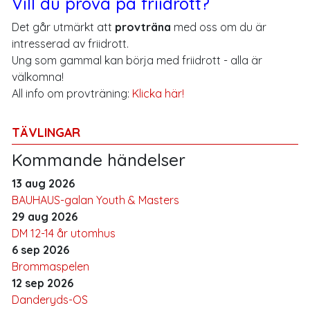
Vill du prova på friidrott?
Det går utmärkt att
provträna
med oss om du är
intresserad av friidrott.
Ung som gammal kan börja med friidrott - alla är
välkomna!
All info om provträning:
Klicka här!
TÄVLINGAR
Kommande händelser
13 aug 2026
BAUHAUS-galan Youth & Masters
29 aug 2026
DM 12-14 år utomhus
6 sep 2026
Brommaspelen
12 sep 2026
Danderyds-OS