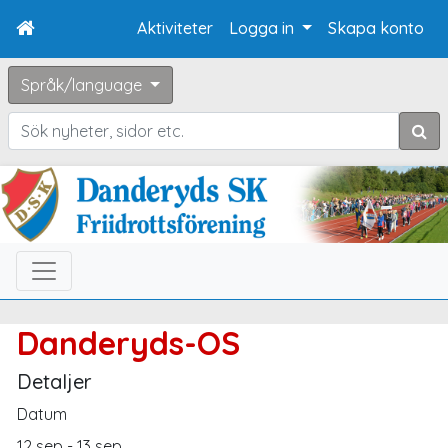
Aktiviteter
Logga in
Skapa konto
Språk/language
Sök
Danderyds-OS
Detaljer
Datum
12 sep - 13 sep