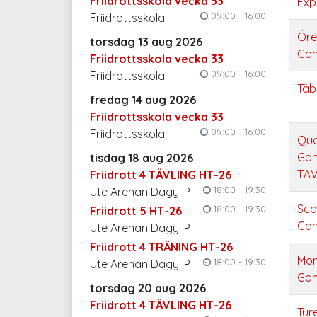
Friidrottsskola vecka 33
Exp
09:00 - 16:00
Friidrottsskola
Öre
torsdag 13 aug 2026
Ga
Friidrottsskola vecka 33
09:00 - 16:00
Friidrottsskola
Täb
fredag 14 aug 2026
Friidrottsskola vecka 33
09:00 - 16:00
Friidrottsskola
Qua
Gam
tisdag 18 aug 2026
TÄV
Friidrott 4 TÄVLING HT-26
18:00 - 19:30
Ute Arenan Dagy IP
Sca
18:00 - 19:30
Friidrott 5 HT-26
Ga
Ute Arenan Dagy IP
Friidrott 4 TRÄNING HT-26
Mon
18:00 - 19:30
Ute Arenan Dagy IP
Ga
torsdag 20 aug 2026
Friidrott 4 TÄVLING HT-26
Tur