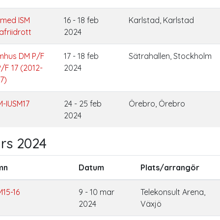
 med ISM
16 - 18 feb
Karlstad, Karlstad
friidrott
2024
mhus DM P/F
17 - 18 feb
Sätrahallen, Stockholm
P/F 17 (2012-
2024
7)
M-IUSM17
24 - 25 feb
Örebro, Örebro
2024
rs 2024
mn
Datum
Plats/arrangör
M15-16
9 - 10 mar
Telekonsult Arena,
2024
Växjö