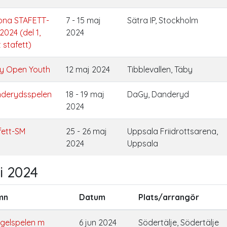
na STAFETT-
7 - 15 maj
Sätra IP, Stockholm
2024 (del 1,
2024
 stafett)
y Open Youth
12 maj 2024
Tibblevallen, Täby
derydsspelen
18 - 19 maj
DaGy, Danderyd
2024
fett-SM
25 - 26 maj
Uppsala Friidrottsarena,
2024
Uppsala
i 2024
mn
Datum
Plats/arrangör
ngelspelen m
6 jun 2024
Södertälje, Södertälje