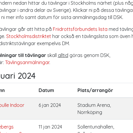
endern nedan hittar du tävlingar i Stockholms närhet (plus nå
ävlingar i andra delar av Sverige). Klickar ni på dessa tävlinga
r ni mer info samt datum för sista anmälningsdag till DSK.
ävlingar går att hitta på
Friidrottsförbundets lista
med tävling
ge.
Stockholmsdistriktet
har också en tävlingslista som även 
istriktstävlingar exempelvis DM.
ningar till tävlingar
skall
alltid
göras genom DSK,
är:
Tävlingsanmälningar
.
uari 2024
mn
Datum
Plats/arrangör
bulle Indoor
6 jan 2024
Stadium Arena,
Norrköping
ebergs
11 jan 2024
Sollentunahallen,