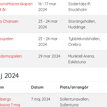
ionsMästerskapen
16 - 17 mar
Södertälje IP,
4 år
2024
Stockholm
ta Chansen
23 - 24 mar
Storängshallen,
2024
Huddinge
sspelen
23 - 24 mar
Tybblelundshallen,
2024
Örebro
domsspelen
29 mar 2024
Munktell Arena,
Eskilstuna
j 2024
mn
Datum
Plats/arrangör
ebergs
7 maj 2024
Sollentunavallen,
losiva 7 maj
Sollentuna