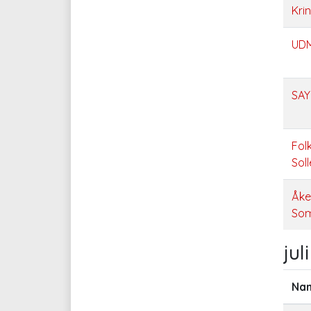
Kri
UDM
SA
Fol
Sol
Åke
Som
jul
Na