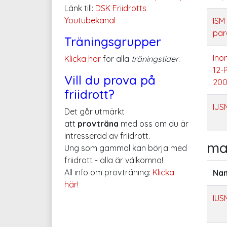
Länk till:
DSK Friidrotts
Youtubekanal
ISM
para
Träningsgrupper
Ino
Klicka här
för alla
träningstider
.
12-
Vill du prova på
200
friidrott?
IJS
Det går utmärkt
att
provträna
med oss om du är
intresserad av friidrott.
ma
Ung som gammal kan börja med
friidrott - alla är välkomna!
All info om provträning:
Klicka
Na
här!
IUS