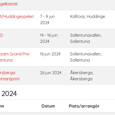
ngelkastet
/Huddingespelen
7 - 9 jun
Källtorp, Huddinge
2024
YO
14 - 16 jun
Sollentunavallen,
2024
Sollentuna
ksam Grand Prix
16 jun 2024
Sollentunavallen,
lentuna
Sollentuna
rsberga
26 jun 2024
Åkersberga,
marsprint
Åkersberga
i 2024
mn
Datum
Plats/arrangör