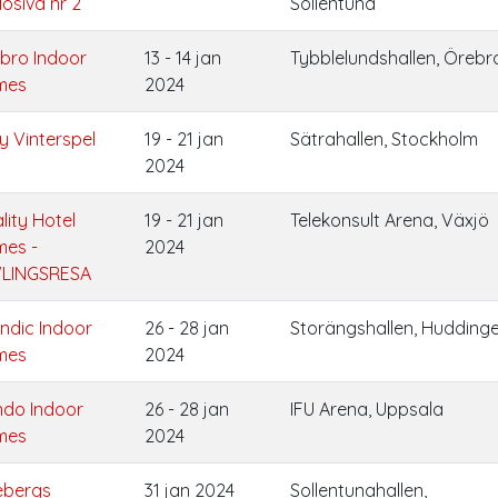
losiva nr 2
Sollentuna
bro Indoor
13 - 14 jan
Tybblelundshallen, Örebr
mes
2024
y Vinterspel
19 - 21 jan
Sätrahallen, Stockholm
2024
lity Hotel
19 - 21 jan
Telekonsult Arena, Växjö
es -
2024
LINGSRESA
ndic Indoor
26 - 28 jan
Storängshallen, Hudding
mes
2024
do Indoor
26 - 28 jan
IFU Arena, Uppsala
mes
2024
ebergs
31 jan 2024
Sollentunahallen,