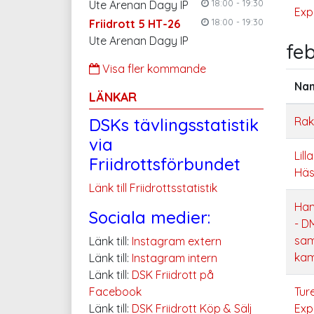
18:00 - 19:30
Ute Arenan Dagy IP
Exp
18:00 - 19:30
Friidrott 5 HT-26
Ute Arenan Dagy IP
feb
Visa fler kommande
Na
LÄNKAR
DSKs tävlingsstatistik
Rak
via
Lilla
Friidrottsförbundet
Häs
Länk till Friidrottsstatistik
Ham
Sociala medier:
- D
sam
Länk till:
Instagram extern
ka
Länk till:
Instagram intern
Länk till:
DSK Friidrott på
Facebook
Tur
Länk till:
DSK Friidrott Köp & Sälj
Exp