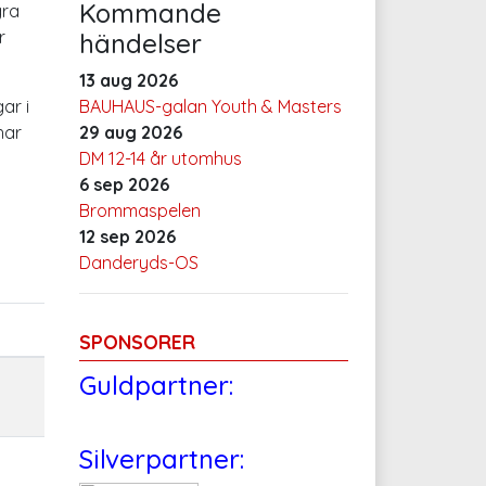
Kommande
gra
r
händelser
13 aug 2026
ar i
BAUHAUS-galan Youth & Masters
har
29 aug 2026
DM 12-14 år utomhus
6 sep 2026
Brommaspelen
12 sep 2026
Danderyds-OS
SPONSORER
Guldpartner:
Silverpartner: