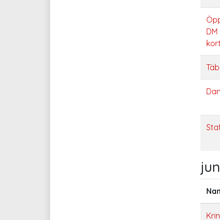
Öpp
DM 
kort
Täb
Dan
Sta
jun
Na
Kri