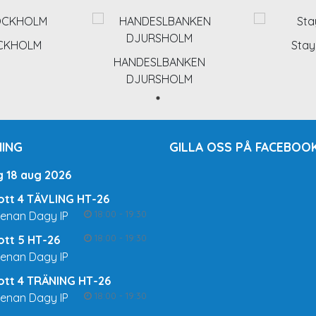
OCKHOLM
Stay
HANDESLBANKEN
DJURSHOLM
ING
GILLA OSS PÅ FACEBOOK
g 18 aug 2026
rott 4 TÄVLING HT-26
18:00 - 19:30
renan Dagy IP
18:00 - 19:30
rott 5 HT-26
renan Dagy IP
rott 4 TRÄNING HT-26
18:00 - 19:30
renan Dagy IP