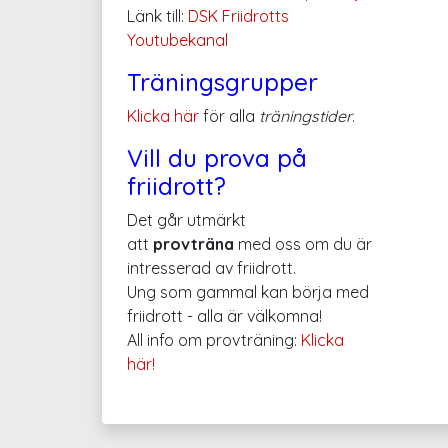
Länk till:
DSK Friidrotts
Youtubekanal
Träningsgrupper
Klicka här
för alla
träningstider
.
Vill du prova på
friidrott?
Det går utmärkt
att
provträna
med oss om du är
intresserad av friidrott.
Ung som gammal kan börja med
friidrott - alla är välkomna!
All info om provträning:
Klicka
här!