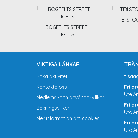
TIBI ST
BOGFELTS STREET
LIGHTS
VIKTIGA LÄNKAR
TRÄN
Boka aktivitet
tisda
Kontakta oss
Friid
Ute A
Medlems -och användarvillkor
Friid
Bokningsvillkor
Ute A
Mer information om cookies
Friid
Ute A