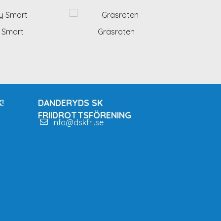
 Smart
Gräsroten
!
DANDERYDS SK
FRIIDROTTSFÖRENING
info@dskfri.se