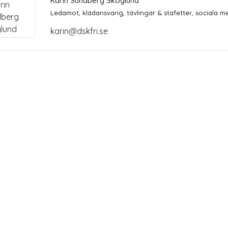
Karin Sundberg Skoglund
Ledamot, klädansvarig, tävlingar & stafetter, sociala m
karin@dskfri.se