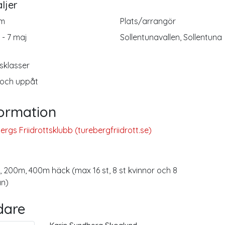
ljer
m
Plats/arrangör
 - 7 maj
Sollentunavallen, Sollentuna
sklasser
 och uppåt
formation
ergs Friidrottsklubb (turebergfriidrott.se)
 200m, 400m häck (max 16 st, 8 st kvinnor och 8
än)
dare