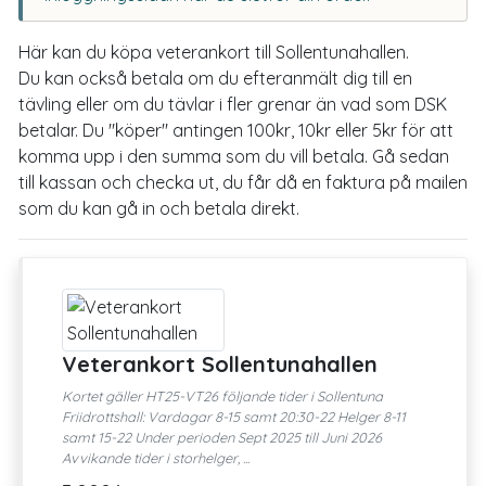
Här kan du köpa veterankort till Sollentunahallen.
Du kan också betala om du efteranmält dig till en
tävling eller om du tävlar i fler grenar än vad som DSK
betalar. Du "köper" antingen 100kr, 10kr eller 5kr för att
komma upp i den summa som du vill betala. Gå sedan
till kassan och checka ut, du får då en faktura på mailen
som du kan gå in och betala direkt.
Veterankort Sollentunahallen
Kortet gäller HT25-VT26 följande tider i Sollentuna
Friidrottshall: Vardagar 8-15 samt 20:30-22 Helger 8-11
samt 15-22 Under perioden Sept 2025 till Juni 2026
Avvikande tider i storhelger, ...