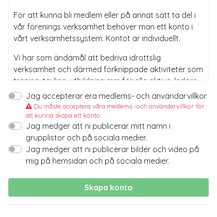
För att kunna bli medlem eller på annat sätt ta del i
vår förenings verksamhet behöver man ett konto i
vårt verksamhetssystem. Kontot är individuellt.
Vi har som ändamål att bedriva idrottslig
verksamhet och därmed förknippade aktiviteter som
träning, tävling, utbildning mm för alla aktiva, ledare
och intresserade. För alla som vill ta del av vår
Jag accepterar era medlems- och användarvillkor
verksamhet innebär det att ställa sig bakom och
Du måste acceptera våra medlems -och användarvillkor för
leva upp till vår värdegrund och policys.
att kunna skapa ett konto.
Jag medger att ni publicerar mitt namn i
Här (länk)
hittar du våra värdegrund
grupplistor och på sociala medier.
Jag medger att ni publicerar bilder och video på
Här (länk)
hittar du våra verksamhetsplan
mig på hemsidan och på sociala medier.
Behandling av personuppgifter
Skapa konto
För att föreningen ska kunna bedriva sin verksamhet
som medlemmarna önskar och krav inom
idrottsrörelsen behandlas personuppgifter