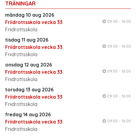
TRÄNINGAR
nödvändiga för olika ändamål kopplade till
verksamheten på ett säkert sätt i enlighet med vår
måndag 10 aug 2026
Integritetspolicy och GDPR.
09:00 - 16:00
Friidrottsskola vecka 33
Friidrottsskola
Vi behandlar personuppgifter för att bland annat
tisdag 11 aug 2026
kunna;
09:00 - 16:00
Friidrottsskola vecka 33
Hantera medlemskap, ta emot anmälningar till och
Friidrottsskola
administrera aktiviteter, kontakta medlemmar och
målsmän, debitera och bokföra avgifter och annan
onsdag 12 aug 2026
försäljning, ansöka om bidrag mm.
09:00 - 16:00
Friidrottsskola vecka 33
Friidrottsskola
Vår fulla integritetspolicy mm hittar du
här (länk).
torsdag 13 aug 2026
09:00 - 16:00
Friidrottsskola vecka 33
Man kan själv finna, uppdatera och göra utdrag av
Friidrottsskola
sina personuppgifter genom inloggning på
medlemskontot. Vi gallrar personuppgifter löpande
fredag 14 aug 2026
som ej är nödvändiga för rättslig förpliktelse eller
09:00 - 16:00
Friidrottsskola vecka 33
allmänt intresse. Det innebär tex att oanvända
Friidrottsskola
användarkonton raderas efter 12 månader och övrig