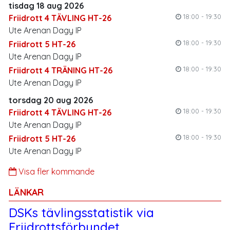
tisdag 18 aug 2026
information tas bort med automatik efter 7 år om de
18:00 - 19:30
Friidrott 4 TÄVLING HT-26
varit kopplade till myndighetsutövning (tex LOK-
Ute Arenan Dagy IP
stöd) eller redovisningslagen (fakturor och
18:00 - 19:30
Friidrott 5 HT-26
betalningar).
Ute Arenan Dagy IP
18:00 - 19:30
Friidrott 4 TRÄNING HT-26
Ute Arenan Dagy IP
torsdag 20 aug 2026
18:00 - 19:30
Friidrott 4 TÄVLING HT-26
Ute Arenan Dagy IP
18:00 - 19:30
Friidrott 5 HT-26
Ute Arenan Dagy IP
Visa fler kommande
LÄNKAR
DSKs tävlingsstatistik via
Friidrottsförbundet