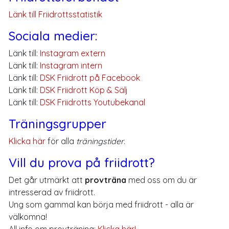
Länk till Friidrottsstatistik
Sociala medier:
Länk till:
Instagram extern
Länk till:
Instagram intern
Länk till:
DSK Friidrott på Facebook
Länk till:
DSK Friidrott Köp & Sälj
Länk till:
DSK Friidrotts Youtubekanal
Träningsgrupper
Klicka här
för alla
träningstider
.
Vill du prova på friidrott?
Det går utmärkt att
provträna
med oss om du är
intresserad av friidrott.
Ung som gammal kan börja med friidrott - alla är
välkomna!
All info om provträning:
Klicka här!