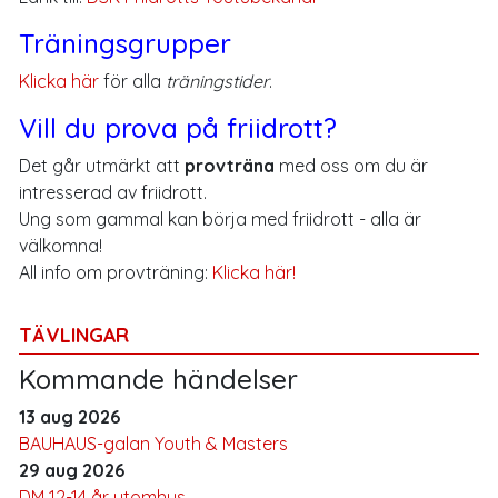
Träningsgrupper
Klicka här
för alla
träningstider
.
Vill du prova på friidrott?
Det går utmärkt att
provträna
med oss om du är
intresserad av friidrott.
Ung som gammal kan börja med friidrott - alla är
välkomna!
All info om provträning:
Klicka här!
TÄVLINGAR
Kommande händelser
13 aug 2026
BAUHAUS-galan Youth & Masters
29 aug 2026
DM 12-14 år utomhus