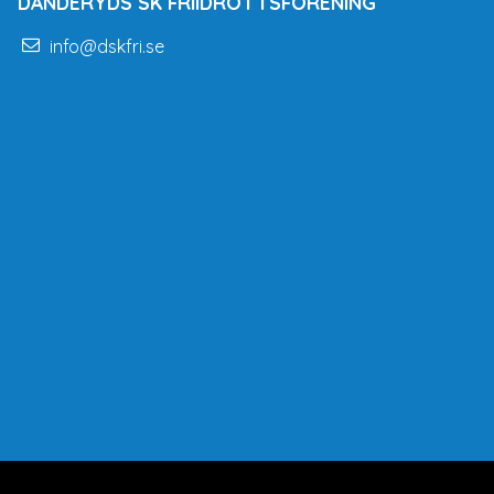
DANDERYDS SK FRIIDROTTSFÖRENING
info@dskfri.se