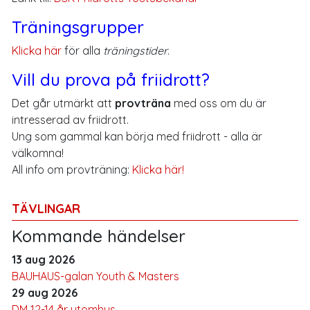
Träningsgrupper
Klicka här
för alla
träningstider
.
Vill du prova på friidrott?
Det går utmärkt att
provträna
med oss om du är
intresserad av friidrott.
Ung som gammal kan börja med friidrott - alla är
välkomna!
All info om provträning:
Klicka här!
TÄVLINGAR
Kommande händelser
13 aug 2026
BAUHAUS-galan Youth & Masters
29 aug 2026
DM 12-14 år utomhus