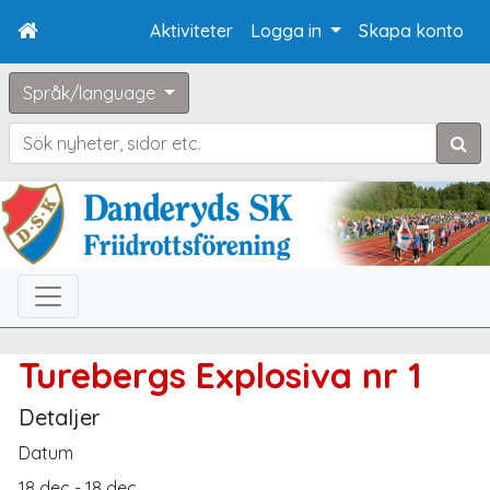
Aktiviteter
Logga in
Skapa konto
Språk/language
Sök
Turebergs Explosiva nr 1
Detaljer
Datum
18 dec - 18 dec