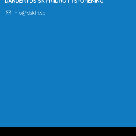
DANDERYDS SK FRIIDROTTSFÖRENING
info@dskfri.se