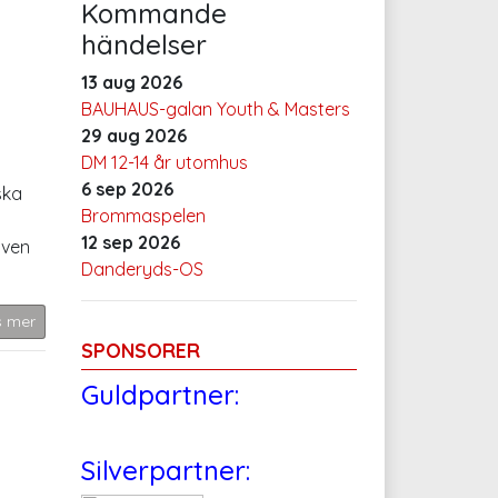
Kommande
händelser
13 aug 2026
BAUHAUS-galan Youth & Masters
29 aug 2026
DM 12-14 år utomhus
6 sep 2026
ska
Brommaspelen
12 sep 2026
även
Danderyds-OS
s mer
SPONSORER
Guldpartner:
Silverpartner: