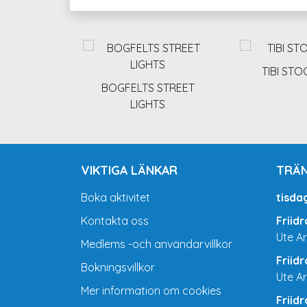
TIBI ST
BOGFELTS STREET
LIGHTS
VIKTIGA LÄNKAR
TRÄN
Boka aktivitet
tisda
Kontakta oss
Friid
Ute A
Medlems -och användarvillkor
Friid
Bokningsvillkor
Ute A
Mer information om cookies
Friid