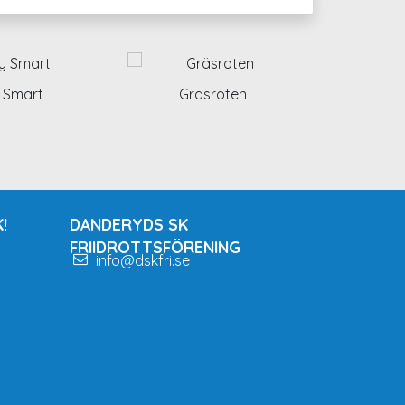
 Smart
Gräsroten
!
DANDERYDS SK
FRIIDROTTSFÖRENING
info@dskfri.se