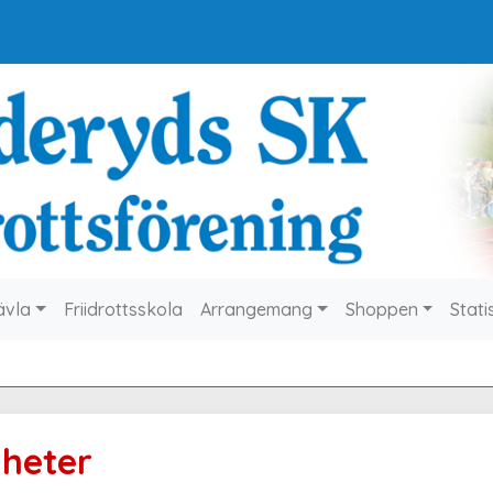
ävla
Friidrottsskola
Arrangemang
Shoppen
Stati
heter