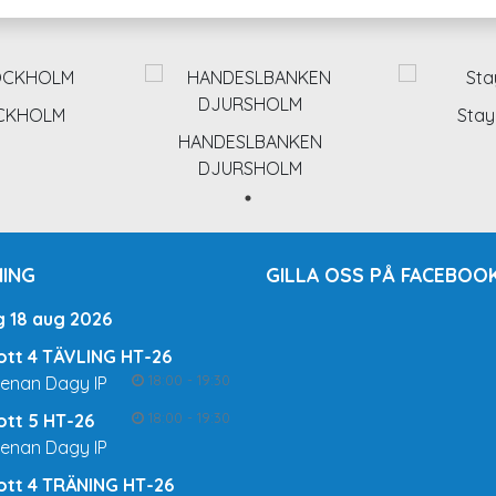
OCKHOLM
Stay
HANDESLBANKEN
DJURSHOLM
ING
GILLA OSS PÅ FACEBOOK
g 18 aug 2026
rott 4 TÄVLING HT-26
18:00 - 19:30
renan Dagy IP
18:00 - 19:30
rott 5 HT-26
renan Dagy IP
rott 4 TRÄNING HT-26