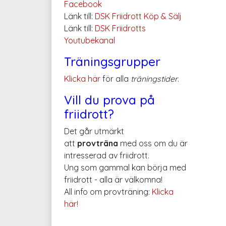
Facebook
Länk till:
DSK Friidrott Köp & Sälj
Länk till:
DSK Friidrotts
Youtubekanal
Träningsgrupper
Klicka här
för alla
träningstider
.
Vill du prova på
friidrott?
Det går utmärkt
att
provträna
med oss om du är
intresserad av friidrott.
Ung som gammal kan börja med
friidrott - alla är välkomna!
All info om provträning:
Klicka
här!