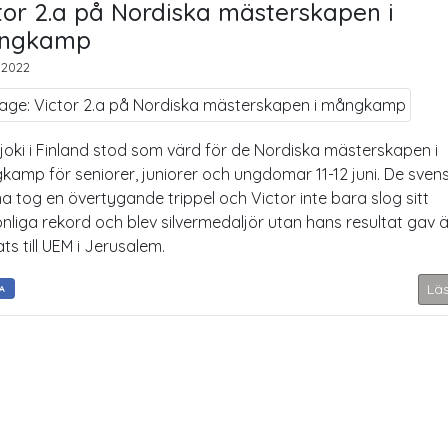
tor 2.a på Nordiska mästerskapen i
ngkamp
 2022
joki i Finland stod som värd för de Nordiska mästerskapen i
amp för seniorer, juniorer och ungdomar 11-12 juni. De sven
rna tog en övertygande trippel och Victor inte bara slog sitt
nliga rekord och blev silvermedaljör utan hans resultat gav 
ats till UEM i Jerusalem.
Lä
A