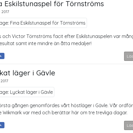
a Eskilstunaspel för Törnströms
 2017
 och Victor Törnströms facit efter Eskilstunaspelen var mån
resultat samt inte mindre än åtta medaljer!
Lä
A
kat läger i Gävle
 2017
örsta gången genomfördes vårt höstläger i Gävle. Vår ordfö
 Wikmark var med och berättar här om tre trevliga dagar.
Lä
A