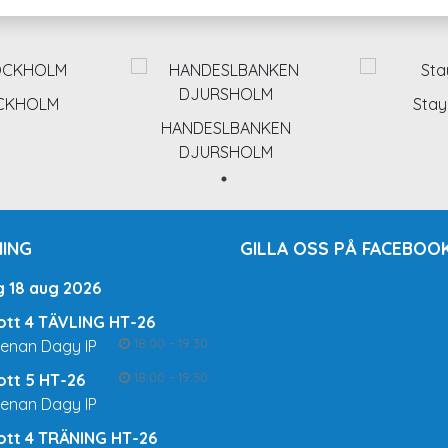
OCKHOLM
Stay
HANDESLBANKEN
DJURSHOLM
ING
GILLA OSS PÅ FACEBOOK
g 18 aug 2026
rott 4 TÄVLING HT-26
18:00 - 19:30
renan Dagy IP
18:00 - 19:30
rott 5 HT-26
renan Dagy IP
rott 4 TRÄNING HT-26