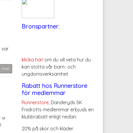
Bronspartner:
 var
klicka här!
om du vill veta hur du
kan stötta vår barn- och
s mer
ungdomsverksamhet
Rabatt hos Runnerstore
för medlemmar
Runnerstore
, Danderyds SK
Friidrotts medlemmar erbjuds en
klubbrabatt enligt nedan:
 vi
!
20% på skor och kläder