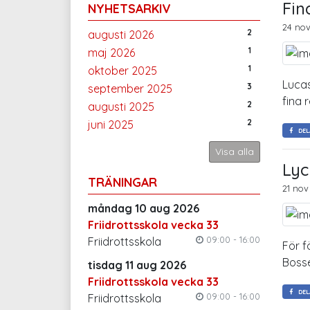
Fin
NYHETSARKIV
24 nov
2
augusti 2026
1
maj 2026
1
oktober 2025
Lucas
3
september 2025
fina 
2
augusti 2025
2
juni 2025
DEL
Visa alla
Lyc
TRÄNINGAR
21 nov
måndag 10 aug 2026
Friidrottsskola vecka 33
09:00 - 16:00
Friidrottsskola
För f
Bosse
tisdag 11 aug 2026
Friidrottsskola vecka 33
DEL
09:00 - 16:00
Friidrottsskola