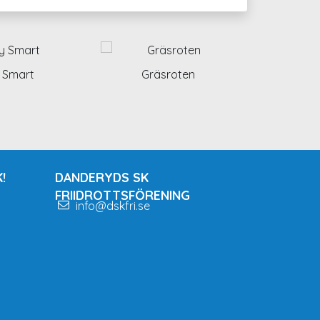
 Smart
Gräsroten
!
DANDERYDS SK
FRIIDROTTSFÖRENING
info@dskfri.se