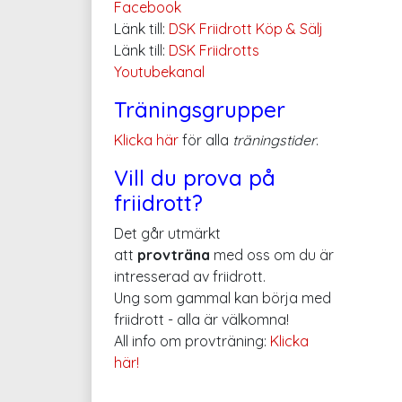
Facebook
Länk till:
DSK Friidrott Köp & Sälj
Länk till:
DSK Friidrotts
Youtubekanal
Träningsgrupper
Klicka här
för alla
träningstider
.
Vill du prova på
friidrott?
Det går utmärkt
att
provträna
med oss om du är
intresserad av friidrott.
Ung som gammal kan börja med
friidrott - alla är välkomna!
All info om provträning:
Klicka
här!