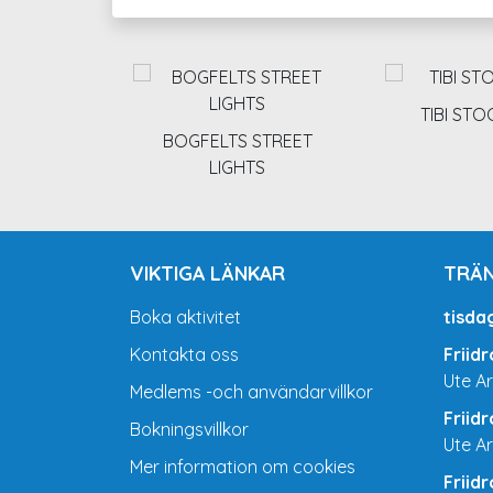
TIBI ST
BOGFELTS STREET
LIGHTS
VIKTIGA LÄNKAR
TRÄN
Boka aktivitet
tisda
Kontakta oss
Friid
Ute A
Medlems -och användarvillkor
Friid
Bokningsvillkor
Ute A
Mer information om cookies
Friid