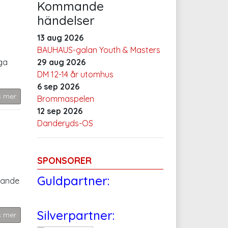
Kommande
händelser
13 aug 2026
BAUHAUS-galan Youth & Masters
ga
29 aug 2026
DM 12-14 år utomhus
6 sep 2026
s mer
Brommaspelen
12 sep 2026
Danderyds-OS
SPONSORER
Guldpartner:
rande
Silverpartner:
s mer