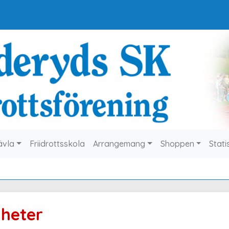
ävla
Friidrottsskola
Arrangemang
Shoppen
Stati
heter