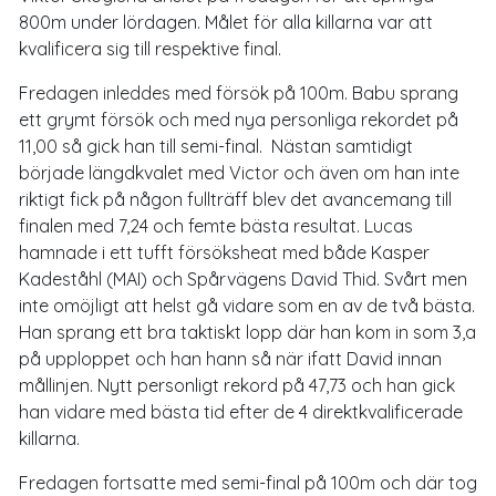
800m under lördagen. Målet för alla killarna var att
kvalificera sig till respektive final.
Fredagen inleddes med försök på 100m. Babu sprang
ett grymt försök och med nya personliga rekordet på
11,00 så gick han till semi-final. Nästan samtidigt
började längdkvalet med Victor och även om han inte
riktigt fick på någon fullträff blev det avancemang till
finalen med 7,24 och femte bästa resultat. Lucas
hamnade i ett tufft försöksheat med både Kasper
Kadeståhl (MAI) och Spårvägens David Thid. Svårt men
inte omöjligt att helst gå vidare som en av de två bästa.
Han sprang ett bra taktiskt lopp där han kom in som 3,a
på upploppet och han hann så när ifatt David innan
mållinjen. Nytt personligt rekord på 47,73 och han gick
han vidare med bästa tid efter de 4 direktkvalificerade
killarna.
Fredagen fortsatte med semi-final på 100m och där tog