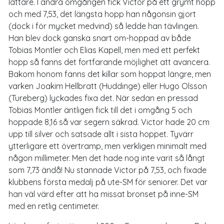
lättare. I andra omgången fick Victor på ett grymt hopp
och med 7,53, det längsta hopp han någonsin gjort
(dock i för mycket medvind) så ledde han tävlingen.
Han blev dock ganska snart om-hoppad av både
Tobias Montler och Elias Kapell, men med ett perfekt
hopp så fanns det fortfarande möjlighet att avancera.
Bakom honom fanns det killar som hoppat längre, men
varken Joakim Hellbratt (Huddinge) eller Hugo Olsson
(Tureberg) lyckades fixa det. När sedan en pressad
Tobias Montler äntligen fick till det i omgång 5 och
hoppade 8,16 så var segern säkrad. Victor hade 20 cm
upp till silver och satsade allt i sista hoppet. Tyvärr
ytterligare ett övertramp, men verkligen minimalt med
någon millimeter. Men det hade nog inte varit så långt
som 7,73 ändå! Nu stannade Victor på 7,53, och fixade
klubbens första medalj på ute-SM för seniorer. Det var
han väl värd efter att ha missat bronset på inne-SM
med en retlig centimeter.