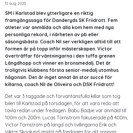
12 aug 2025
SM i Karlstad blev ytterligare en riktig
framgångssaga för Danderyds SK Friidrott. Fem
atleter var anmälda och alla kom hem med nya
personliga rekord, i närheten av pb eller
säsongsbästa. Coach Nil ser verkligen alltid till att
formen är på topp inför mästerskapen. Victor
överträffar förväntningarna i den tuffa grenen
Längdhopp och vinner en bronsmedalj. Det är
troligtvis klubbens första senior-medalj utomhus
någonsin. Det är inget annat än stor succé för
killarna, coach Nil de Oliveira och DSK Friidrott!
Det var 3 taggade och förväntansfulla killar som tog
bilen till Karlstad på torsdagen, för att vara redo att
tävla redan under fredagen. Babu Badjie var anmäld till
100m och 200m. Lucas Törnström fokuserade på 400m,
Victor Törnström på längd och tvillingarna Erik och
Viktor Skoglund anslöt på fredagen för att springa