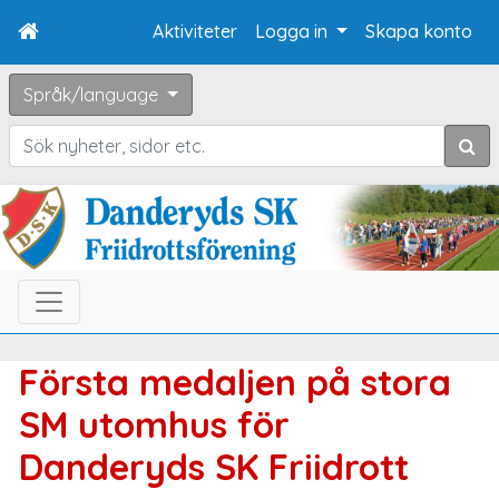
Aktiviteter
Logga in
Skapa konto
Språk/language
Sök
Första medaljen på stora
SM utomhus för
Danderyds SK Friidrott