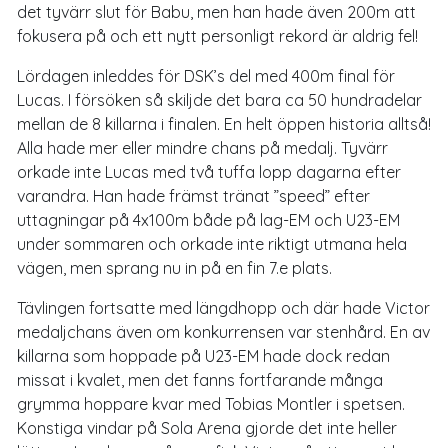
det tyvärr slut för Babu, men han hade även 200m att
fokusera på och ett nytt personligt rekord är aldrig fel!
Lördagen inleddes för DSK’s del med 400m final för
Lucas. I försöken så skiljde det bara ca 50 hundradelar
mellan de 8 killarna i finalen. En helt öppen historia alltså!
Alla hade mer eller mindre chans på medalj. Tyvärr
orkade inte Lucas med två tuffa lopp dagarna efter
varandra. Han hade främst tränat ”speed” efter
uttagningar på 4x100m både på lag-EM och U23-EM
under sommaren och orkade inte riktigt utmana hela
vägen, men sprang nu in på en fin 7.e plats.
Tävlingen fortsatte med längdhopp och där hade Victor
medaljchans även om konkurrensen var stenhård. En av
killarna som hoppade på U23-EM hade dock redan
missat i kvalet, men det fanns fortfarande många
grymma hoppare kvar med Tobias Montler i spetsen.
Konstiga vindar på Sola Arena gjorde det inte heller