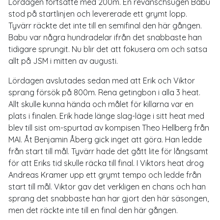
Lördagen fortsatte med 200m. En revanschsugen Babu
stod på startlinjen och levererade ett grymt lopp.
Tyvärr räckte det inte till en semifinal den här gången.
Babu var några hundradelar ifrån det snabbaste han
tidigare sprungit. Nu blir det att fokusera om och satsa
allt på JSM i mitten av augusti.
Lördagen avslutades sedan med att Erik och Viktor
sprang försök på 800m. Rena getingbon i alla 3 heat.
Allt skulle kunna hända och målet för killarna var en
plats i finalen. Erik hade länge slag-läge i sitt heat med
blev till sist om-spurtad av kompisen Theo Hellberg från
MAI. Åt Benjamin Åberg gick inget att göra. Han ledde
från start till mål. Tyvärr hade det gått lite för långsamt
för att Eriks tid skulle räcka till final. I Viktors heat drog
Andreas Kramer upp ett grymt tempo och ledde från
start till mål. Viktor gav det verkligen en chans och han
sprang det snabbaste han har gjort den här säsongen,
men det räckte inte till en final den här gången.