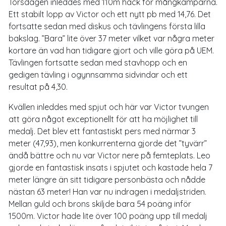
Torsdagen inleddes med 110m häck för mångkamparna.
Ett stabilt lopp av Victor och ett nytt pb med 14,76. Det
fortsatte sedan med diskus och tävlingens första lilla
bakslag. ”Bara” lite över 37 meter vilket var några meter
kortare än vad han tidigare gjort och ville göra på UEM.
Tävlingen fortsatte sedan med stavhopp och en
gedigen tävling i ogynnsamma sidvindar och ett
resultat på 4,30.
Kvällen inleddes med spjut och här var Victor tvungen
att göra något exceptionellt för att ha möjlighet till
medalj. Det blev ett fantastiskt pers med närmar 3
meter (47,93), men konkurrenterna gjorde det ”tyvärr”
ändå bättre och nu var Victor nere på femteplats. Leo
gjorde en fantastisk insats i spjutet och kastade hela 7
meter längre än sitt tidigare personbästa och nådde
nästan 63 meter! Han var nu indragen i medaljstriden.
Mellan guld och brons skiljde bara 54 poäng inför
1500m. Victor hade lite över 100 poäng upp till medalj