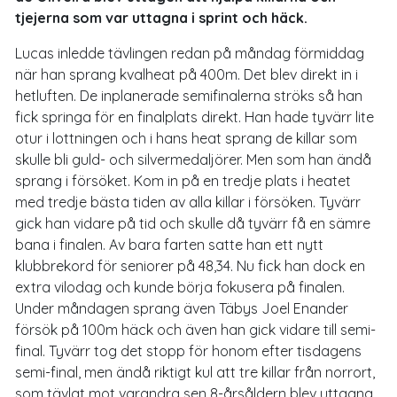
tjejerna som var uttagna i sprint och häck.
Lucas inledde tävlingen redan på måndag förmiddag
när han sprang kvalheat på 400m. Det blev direkt in i
hetluften. De inplanerade semifinalerna ströks så han
fick springa för en finalplats direkt. Han hade tyvärr lite
otur i lottningen och i hans heat sprang de killar som
skulle bli guld- och silvermedaljörer. Men som han ändå
sprang i försöket. Kom in på en tredje plats i heatet
med tredje bästa tiden av alla killar i försöken. Tyvärr
gick han vidare på tid och skulle då tyvärr få en sämre
bana i finalen. Av bara farten satte han ett nytt
klubbrekord för seniorer på 48,34. Nu fick han dock en
extra vilodag och kunde börja fokusera på finalen.
Under måndagen sprang även Täbys Joel Enander
försök på 100m häck och även han gick vidare till semi-
final. Tyvärr tog det stopp för honom efter tisdagens
semi-final, men ändå riktigt kul att tre killar från norrort,
som tävlat mot varandra sen 8-årsåldern blev uttagna