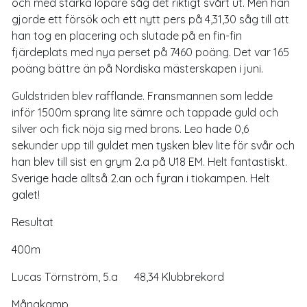
och med starka löpare såg det riktigt svårt ut. Men han
gjorde ett försök och ett nytt pers på 4,31,30 såg till att
han tog en placering och slutade på en fin-fin
fjärdeplats med nya perset på 7460 poäng. Det var 165
poäng bättre än på Nordiska mästerskapen i juni.
Guldstriden blev rafflande. Fransmannen som ledde
inför 1500m sprang lite sämre och tappade guld och
silver och fick nöja sig med brons. Leo hade 0,6
sekunder upp till guldet men tysken blev lite för svår och
han blev till sist en grym 2.a på U18 EM. Helt fantastiskt.
Sverige hade alltså 2.an och fyran i tiokampen. Helt
galet!
Resultat
400m
Lucas Törnström, 5.a 48,34 Klubbrekord
Mångkamp