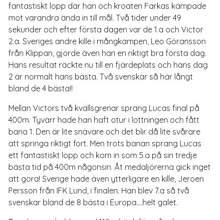
fantastiskt lopp där han och kroaten Farkas kämpade
mot varandra ända in till mål. Två tider under 49
sekunder och efter första dagen var de 1.a och Victor
2.a. Sveriges andre kille i mångkampen, Leo Göransson
från Klippan, gjorde även han en riktigt bra första dag.
Hans resultat räckte nu till en fjärdeplats och hans dag
2 är normalt hans bästa. Två svenskar så här långt
bland de 4 bästa!!
Mellan Victors två kvällsgrenar sprang Lucas final på
400m. Tyvärr hade han haft otur i lottningen och fått
bana 1. Den är lite snävare och det blir då lite svårare
att springa riktigt fort. Men trots banan sprang Lucas
ett fantastiskt lopp och kom in som 5.a på sin tredje
bästa tid på 400m någonsin. Åt medaljörerna gick inget
att göra! Sverige hade även ytterligare en kille, Jeroen
Persson från IFK Lund, i finalen. Han blev 7.a så två
svenskar bland de 8 bästa i Europa….helt galet.