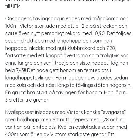
till UEM!
Onsdagens tävlingsdag inleddes med mångkamp och
100m. Victor startade med att bli 2.a på sträckan och
satte även nytt personligt rekord med 10,90. Det följdes
sedan direkt upp med längdhopp och som han
hoppade. Inledde med nytt klubbrekord och 7,28,
fortsatte med ett knappt övertramp som troligtvis var
ännu längre och sen i tredje och sista hoppet flög han
hela 7,43!! Det hade gett honom en femteplats i
längdhoppstävlingen. Förmiddagen avslutades sedan
med kula och det näst längsta tävlingsstöten någonsin.
En grymt bra start på tävlingen för honom. Han låg nu
3.a efter tre grenar.
Kvällspasset inleddes med Victors kanske ”svagaste”
gren höjdhopp, men ett nytt utepers med 1,78 och nu
var han på femteplats. Kvällen avslutades sedan med
400m som är en av Victors starkaste grenar. Ett