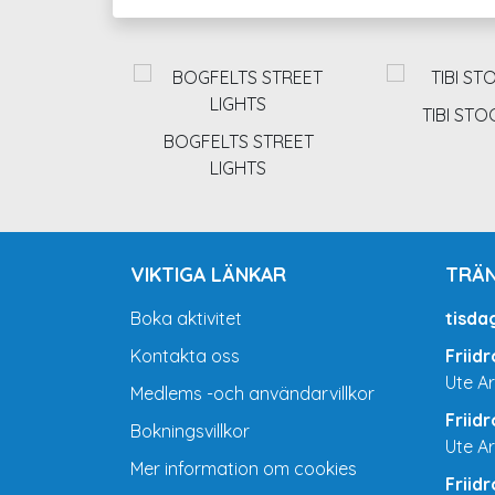
TIBI ST
BOGFELTS STREET
LIGHTS
VIKTIGA LÄNKAR
TRÄN
Boka aktivitet
tisda
Kontakta oss
Friid
Ute A
Medlems -och användarvillkor
Friid
Bokningsvillkor
Ute A
Mer information om cookies
Friid