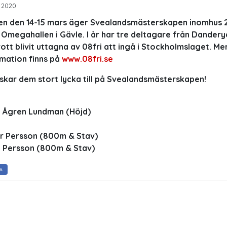
 2020
en den 14-15 mars äger Svealandsmästerskapen inomhus 
 Omegahallen i Gävle. I år har tre deltagare från Dandery
rott blivit uttagna av 08fri att ingå i Stockholmslaget. Me
mation finns på
www.08fri.se
skar dem stort lycka till på Svealandsmästerskapen!
 Ågren Lundman (Höjd)
er Persson (800m & Stav)
ip Persson (800m & Stav)
A