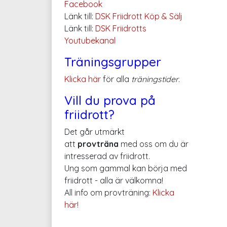
Facebook
Länk till:
DSK Friidrott Köp & Sälj
Länk till:
DSK Friidrotts
Youtubekanal
Träningsgrupper
Klicka här
för alla
träningstider
.
Vill du prova på
friidrott?
Det går utmärkt
att
provträna
med oss om du är
intresserad av friidrott.
Ung som gammal kan börja med
friidrott - alla är välkomna!
All info om provträning:
Klicka
här!