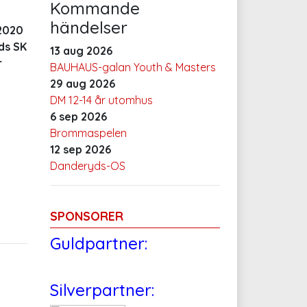
Kommande
händelser
2020
ds SK
13 aug 2026
r
BAUHAUS-galan Youth & Masters
29 aug 2026
DM 12-14 år utomhus
6 sep 2026
Brommaspelen
12 sep 2026
Danderyds-OS
SPONSORER
Guldpartner:
Silverpartner: