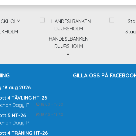
OCKHOLM
Stay
HANDESLBANKEN
DJURSHOLM
ING
GILLA OSS PÅ FACEBOOK
g 18 aug 2026
rott 4 TÄVLING HT-26
18:00 - 19:30
renan Dagy IP
18:00 - 19:30
rott 5 HT-26
renan Dagy IP
rott 4 TRÄNING HT-26