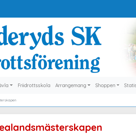
ävla
Friidrottsskola
Arrangemang
Shoppen
Stati
terskapen
ealandsmästerskapen