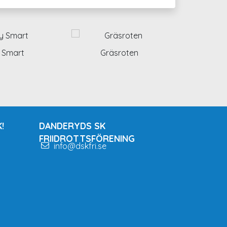
 Smart
Gräsroten
!
DANDERYDS SK
FRIIDROTTSFÖRENING
info@dskfri.se