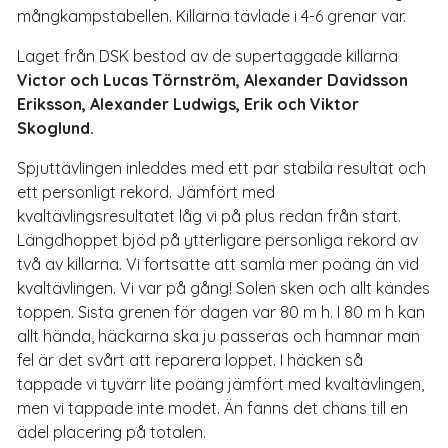
mångkampstabellen. Killarna tävlade i 4-6 grenar var.
Laget från DSK bestod av de supertaggade killarna
Victor och Lucas Törnström, Alexander Davidsson
Eriksson, Alexander Ludwigs, Erik och Viktor
Skoglund.
Spjuttävlingen inleddes med ett par stabila resultat och
ett personligt rekord. Jämfört med
kvaltävlingsresultatet låg vi på plus redan från start.
Längdhoppet bjöd på ytterligare personliga rekord av
två av killarna. Vi fortsatte att samla mer poäng än vid
kvaltävlingen. Vi var på gång! Solen sken och allt kändes
toppen. Sista grenen för dagen var 80 m h. I 80 m h kan
allt hända, häckarna ska ju passeras och hamnar man
fel är det svårt att reparera loppet. I häcken så
tappade vi tyvärr lite poäng jämfört med kvaltävlingen,
men vi tappade inte modet. Än fanns det chans till en
ädel placering på totalen.