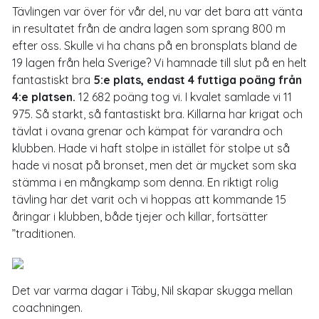
Tävlingen var över för vår del, nu var det bara att vänta
in resultatet från de andra lagen som sprang 800 m
efter oss. Skulle vi ha chans på en bronsplats bland de
19 lagen från hela Sverige? Vi hamnade till slut på en helt
fantastiskt bra
5:e plats, endast 4 futtiga poäng från
4:e platsen.
12 682 poäng tog vi. I kvalet samlade vi 11
975. Så starkt, så fantastiskt bra. Killarna har krigat och
tävlat i ovana grenar och kämpat för varandra och
klubben. Hade vi haft stolpe in istället för stolpe ut så
hade vi nosat på bronset, men det är mycket som ska
stämma i en mångkamp som denna. En riktigt rolig
tävling har det varit och vi hoppas att kommande 15
åringar i klubben, både tjejer och killar, fortsätter
”traditionen.
Det var varma dagar i Täby, Nil skapar skugga mellan
coachningen.