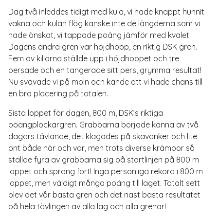
Dag två inleddes tidigt med kula, vi hade knappt hunnit
vakna och kulan flög kanske inte de längderna som vi
hade önskat, vi tappade poäng jämför med kvalet.
Dagens andra gren var höjdhopp, en riktig DSK gren.
Fem av killarna ställde upp i höjdhoppet och tre
persade och en tangerade sitt pers, grymma resultat!
Nu svävade vi på moln och kände att vi hade chans till
en bra placering på totalen.
Sista loppet för dagen, 800 m, DSK’s riktiga
poängplockargren. Grabbarna började känna av två
dagars tävlande, det klagades på skavanker och lite
ont både här och var, men trots diverse krämpor så
ställde fyra av grabbarna sig på startlinjen på 800 m
loppet och sprang fort! Inga personliga rekord i 800 m
loppet, men väldigt många poäng till laget. Totalt sett
blev det vår bästa gren och det näst bästa resultatet
på hela tävlingen av alla lag och alla grenar!