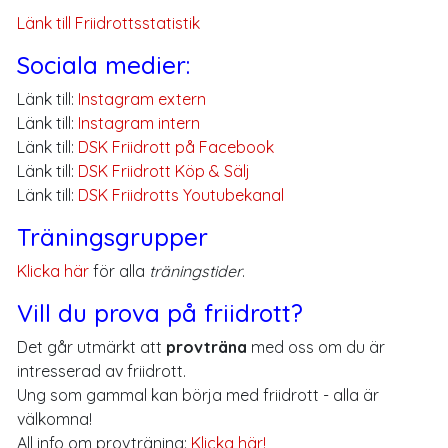
Länk till Friidrottsstatistik
Sociala medier:
Länk till:
Instagram extern
Länk till:
Instagram intern
Länk till:
DSK Friidrott på Facebook
Länk till:
DSK Friidrott Köp & Sälj
Länk till:
DSK Friidrotts Youtubekanal
Träningsgrupper
Klicka här
för alla
träningstider
.
Vill du prova på friidrott?
Det går utmärkt att
provträna
med oss om du är
intresserad av friidrott.
Ung som gammal kan börja med friidrott - alla är
välkomna!
All info om provträning:
Klicka här!