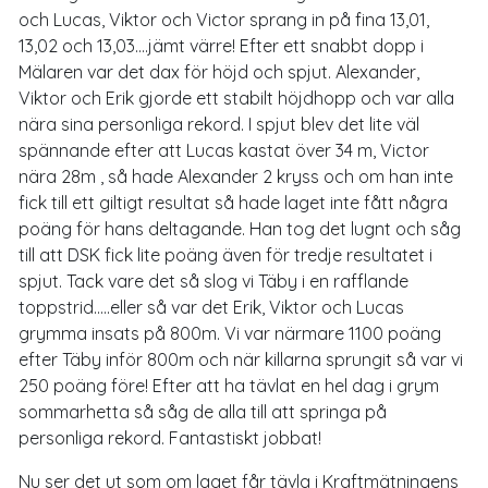
och Lucas, Viktor och Victor sprang in på fina 13,01,
13,02 och 13,03....jämt värre! Efter ett snabbt dopp i
Mälaren var det dax för höjd och spjut. Alexander,
Viktor och Erik gjorde ett stabilt höjdhopp och var alla
nära sina personliga rekord. I spjut blev det lite väl
spännande efter att Lucas kastat över 34 m, Victor
nära 28m , så hade Alexander 2 kryss och om han inte
fick till ett giltigt resultat så hade laget inte fått några
poäng för hans deltagande. Han tog det lugnt och såg
till att DSK fick lite poäng även för tredje resultatet i
spjut. Tack vare det så slog vi Täby i en rafflande
toppstrid.....eller så var det Erik, Viktor och Lucas
grymma insats på 800m. Vi var närmare 1100 poäng
efter Täby inför 800m och när killarna sprungit så var vi
250 poäng före! Efter att ha tävlat en hel dag i grym
sommarhetta så såg de alla till att springa på
personliga rekord. Fantastiskt jobbat!
Nu ser det ut som om laget får tävla i Kraftmätningens