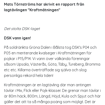
Mats Törnströms har skrivit en rapport från
lagtävlingen "Kraftmätningen"
Det stolta DSK-laget
DSK vann igen!
På soldränkta Gröna Dalen i Bålsta tog DSK's P04 och
P05 en meriterande kvalseger i Kraftmätningen för
pojkar i P15/P14. Vi vann över välkända föreningar
såsom Upsala, Västerås, Göta, Täby, Tureberg, Bromma
etc etc. Killarna överträffade sig själva och slog
personliga rekord hela tiden!
Kraftmätningen är en lagtävling där man antingen
tävlar i Mix, Flick eller Pojk-klasser. De grenar man tävlar i
är 80m häck, 800m, Längd, Höjd, Kula och Spjut och här
gäller det att ta så många poäng som möjligt. Det är