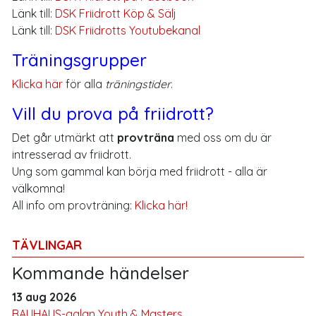
Länk till:
DSK Friidrott Köp & Sälj
Länk till:
DSK Friidrotts Youtubekanal
Träningsgrupper
Klicka här
för alla
träningstider
.
Vill du prova på friidrott?
Det går utmärkt att
provträna
med oss om du är
intresserad av friidrott.
Ung som gammal kan börja med friidrott - alla är
välkomna!
All info om provträning:
Klicka här!
TÄVLINGAR
Kommande händelser
13 aug 2026
BAUHAUS-galan Youth & Masters