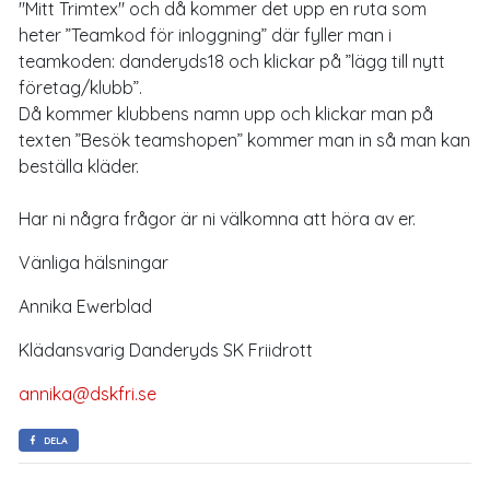
"Mitt Trimtex" och då kommer det upp en ruta som
heter ”Teamkod för inloggning” där fyller man i
teamkoden: danderyds18 och klickar på ”lägg till nytt
företag/klubb”.
Då kommer klubbens namn upp och klickar man på
texten ”Besök teamshopen” kommer man in så man kan
beställa kläder.
Har ni några frågor är ni välkomna att höra av er.
Vänliga hälsningar
Annika Ewerblad
Klädansvarig Danderyds SK Friidrott
annika@dskfri.se
DELA