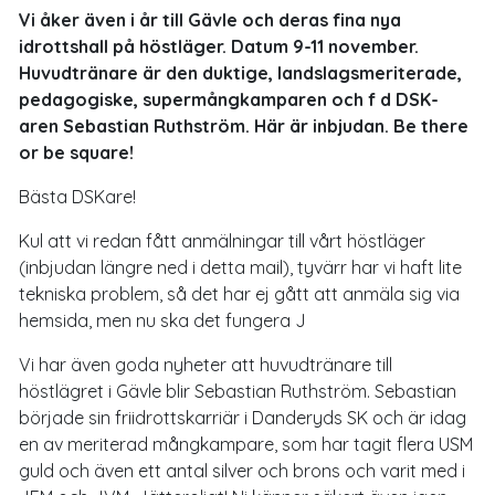
Vi åker även i år till Gävle och deras fina nya
idrottshall på höstläger. Datum 9-11 november.
Huvudtränare är den duktige, landslagsmeriterade,
pedagogiske, supermångkamparen och f d DSK-
aren Sebastian Ruthström. Här är inbjudan. Be there
or be square!
Bästa DSKare!
Kul att vi redan fått anmälningar till vårt höstläger
(inbjudan längre ned i detta mail), tyvärr har vi haft lite
tekniska problem, så det har ej gått att anmäla sig via
hemsida, men nu ska det fungera J
Vi har även goda nyheter att huvudtränare till
höstlägret i Gävle blir Sebastian Ruthström. Sebastian
började sin friidrottskarriär i Danderyds SK och är idag
en av meriterad mångkampare, som har tagit flera USM
guld och även ett antal silver och brons och varit med i