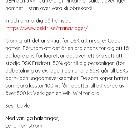
JEM och JVM. Jätteroligt! Ni känner säkert även igen
namnet i listan över våra klubbrekord!
In och anmäl dig på hemsidan
https://www.dskfri.se/trana/lager/
Glöm ej att det är viktigt för DSK att ni säljer Coop-
häften. Förutom att det är en bra chans för dig att få
ett lägre pris för lägret, är det även ett bra sätt att
stödja DSK Friidrott. 50% går till dig personligen (för
delbetalning av ex. läger) och andra 50% går till DSKs
barn- och ungdomsverksamhet. De som köper häftet,
som bara kostar 100 kr, får rabatter till ett värde av
över 500 kr. Verkligen en WIN WIN för alla!
Ses i Gävle!
Med vänliga hälsningar,
Lena Törnström