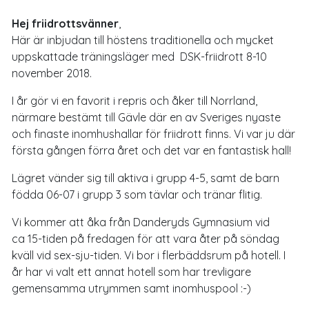
Hej friidrottsvänner
,
Här är inbjudan till höstens traditionella och mycket
uppskattade träningsläger med DSK-friidrott 8-10
november 2018.
I år gör vi en favorit i repris och åker till Norrland,
närmare bestämt till Gävle där en av Sveriges nyaste
och finaste inomhushallar för friidrott finns. Vi var ju där
första gången förra året och det var en fantastisk hall!
Lägret vänder sig till aktiva i grupp 4-5, samt de barn
födda 06-07 i grupp 3 som tävlar och tränar flitig.
Vi kommer att åka från Danderyds Gymnasium vid
ca 15-tiden på fredagen för att vara åter på söndag
kväll vid sex-sju-tiden. Vi bor i flerbäddsrum på hotell. I
år har vi valt ett annat hotell som har trevligare
gemensamma utrymmen samt inomhuspool :-)