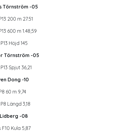
s Törnström -05
P13 200 m 27.51
P13 600 m 1.48,59
r P13 Höjd 145
or Törnström -05
 P13 Spjut 36,21
en Dong -10
P8 60 m 9,74
r P8 Längd 3,18
 Lidberg -08
 F10 Kula 5,87