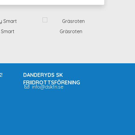
 Smart
Gräsroten
!
DANDERYDS SK
FRIIDROTTSFÖRENING
info@dskfri.se