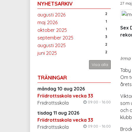
NYHETSARKIV
27 maj
2
augusti 2026
1
maj 2026
Sex D
1
oktober 2025
rekor
3
september 2025
2
augusti 2025
2
juni 2025
Irma 
Visa alla
Täby 
TRÄNINGAR
Om ta
årets
måndag 10 aug 2026
Friidrottsskola vecka 33
Vikto
09:00 - 16:00
Friidrottsskola
som 
och d
tisdag 11 aug 2026
klubb
Friidrottsskola vecka 33
09:00 - 16:00
Friidrottsskola
Bröde