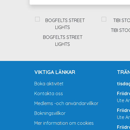
TIBI ST
BOGFELTS STREET
LIGHTS
VIKTIGA LÄNKAR
TRÄN
Boka aktivitet
tisda
Kontakta oss
Friid
Ute A
Medlems -och användarvillkor
Friid
Bokningsvillkor
Ute A
Mer information om cookies
Friid