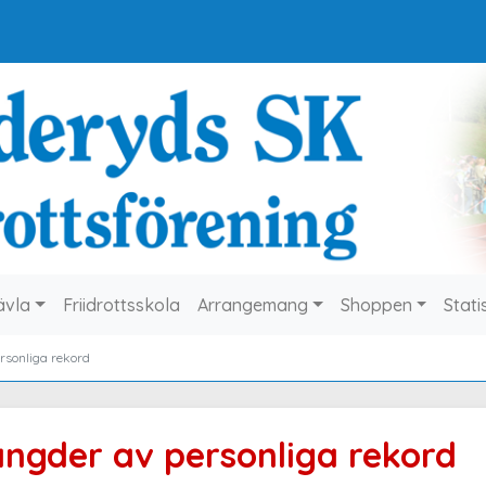
ävla
Friidrottsskola
Arrangemang
Shoppen
Stati
rsonliga rekord
ngder av personliga rekord