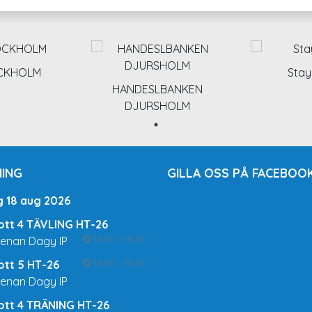
OCKHOLM
Stay
HANDESLBANKEN
DJURSHOLM
ING
GILLA OSS PÅ FACEBOOK
g 18 aug 2026
rott 4 TÄVLING HT-26
18:00 - 19:30
renan Dagy IP
18:00 - 19:30
rott 5 HT-26
renan Dagy IP
rott 4 TRÄNING HT-26