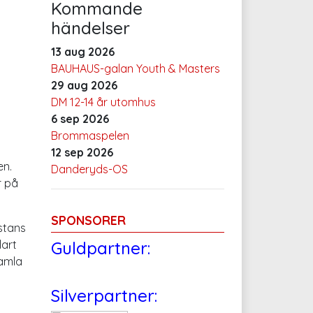
Kommande
händelser
13 aug 2026
BAUHAUS-galan Youth & Masters
29 aug 2026
DM 12-14 år utomhus
6 sep 2026
Brommaspelen
12 sep 2026
en.
Danderyds-OS
r på
SPONSORER
stans
art
Guldpartner:
gamla
Silverpartner: