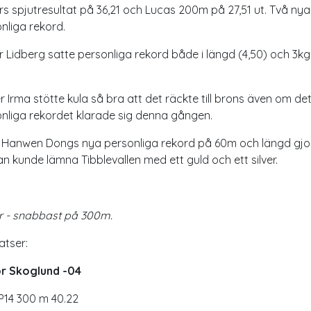
rs spjutresultat på 36,21 och Lucas 200m på 27,51 ut. Två nya
nliga rekord.
 Lidberg satte personliga rekord både i längd (4,50) och 3kg
r Irma stötte kula så bra att det räckte till brons även om de
nliga rekordet klarade sig denna gången.
 Hanwen Dongs nya personliga rekord på 60m och längd gjo
an kunde lämna Tibblevallen med ett guld och ett silver.
r - snabbast på 300m.
atser:
or Skoglund -04
P14 300 m 40.22