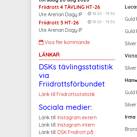
Luca
Friidrott 4 TÄVLING HT-26
18:00 - 19:30
Ute Arenan Dagy IP
Guld 
18:00 - 19:30
Friidrott 5 HT-26
Ute Arenan Dagy IP
Guld 
Visa fler kommande
Silve
LÄNKAR
Vict
DSKs tävlingsstatistik
Silver
via
Hanw
Friidrottsförbundet
Guld 
Länk till Friidrottsstatistik
Silve
Sociala medier:
Irma
Länk till:
Instagram extern
Länk till:
Instagram intern
Brons
Länk till:
DSK Friidrott på