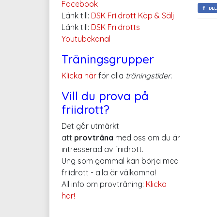
Facebook
DEL
Länk till:
DSK Friidrott Köp & Sälj
Länk till:
DSK Friidrotts
Youtubekanal
Träningsgrupper
Klicka här
för alla
träningstider
.
Vill du prova på
friidrott?
Det går utmärkt
att
provträna
med oss om du är
intresserad av friidrott.
Ung som gammal kan börja med
friidrott - alla är välkomna!
All info om provträning:
Klicka
här!