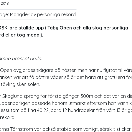
 2018
SK-are ställde upp i Täby Open och alla slog personliga
d eller tog medalj.
knep bronset i kula.
Open avgjordes tidigare på hösten men har nu flyttat till vår
nken var att få bättre väder så är det bara att gratulera fö
 tävling sken solen.
r Skoglund sprang för första gången 300m och det var en di
uppenbarligen passade honom utmärkt eftersom han vann kl
essutom på fina 40,22, bara 12 hundradelar från vårt 13 år 
rekord.
rna Törnström var också stabila som vanligt, särskilt sticker