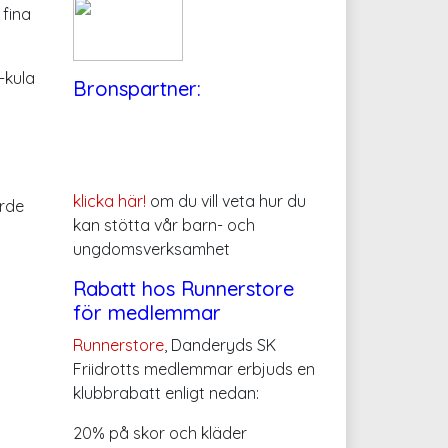
 fina
-kula
Bronspartner:
t
klicka här!
om du vill veta hur du
rde
kan stötta vår barn- och
ungdomsverksamhet
Rabatt hos Runnerstore
för medlemmar
Runnerstore
, Danderyds SK
Friidrotts medlemmar erbjuds en
klubbrabatt enligt nedan:
20% på skor och kläder