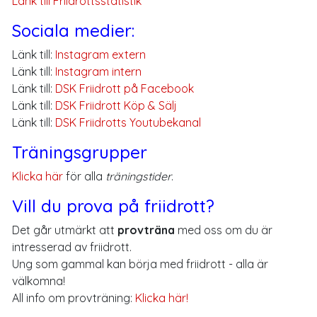
Länk till Friidrottsstatistik
Sociala medier:
Länk till:
Instagram extern
Länk till:
Instagram intern
Länk till:
DSK Friidrott på Facebook
Länk till:
DSK Friidrott Köp & Sälj
Länk till:
DSK Friidrotts Youtubekanal
Träningsgrupper
Klicka här
för alla
träningstider
.
Vill du prova på friidrott?
Det går utmärkt att
provträna
med oss om du är
intresserad av friidrott.
Ung som gammal kan börja med friidrott - alla är
välkomna!
All info om provträning:
Klicka här!