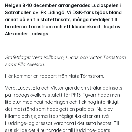
Helgen 8-10 december arrangerades Luciaspelen i
Sätrahallen av IFK Lidingö. Vi DSK-fans bjöds bland
annat på en fin stafettinsats, många medaljer till
bröderna Törnström och ett klubbrekord i höjd av
Alexander Ludwigs.
Stafettlaget Vera Millbourn, Lucas och Victor Törnström
samt Ella Axelson.
Här kommer en rapport från Mats Törnström.
Vera, Lucas, Ella och Victor gjorde en strålande insats
på fredagskvällens stafett för PF13. Tyvärr hade man
lite otur med heatindelningen och fick nog inte riktigt
det motstånd som hade gett en pallplats. Nu blev
killarna och tjejerna lite snöpligt 4.a efter att två
Huddinge-lag pressat varandra I det sista heatet. Till
slut skiljde det 4 hundradelar till Huddinge-lagets