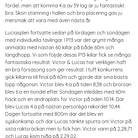
fördel...men att komma 4.a av 39 lag är ju fantastiskt
bra. Skön stämning i hallen och bra placering gav ju
mersmak att vara med även nästa år.
Luciasplen fortsatte sedan på lördagen och söndagen
med individuella tävlingar. I P13 var det grymt många
anmälda med nästan 60 killar på både 60m och
längdhopp. Vi som följde desas P13-killar fick se många
fantastiska resultat. Victor & Lucas har verkligen haft
en bra försäsong som ger resultat. I tuff konkurrens
gick killarna till final på 60m och gjorde där sina bästa
lopp någonsin. Victor blev 4.a på tiden 8,38 och brorsan
blev 6.a en tiondel efter. Söndagen inleddes med 60m
häck och en andraplats för Victor på tiden 10.14. Där
blev Lucas 4.a på nästan personliga rekordet 10,44.
Dagen fortsatte med 800m där det blev en
syskonkamp och där Lucas tänkte spurta om Victor på
sista raktsräckan men tji fick han. Victor vann på 2,28,71
och Lucas kom tvåa på 2,29,02.