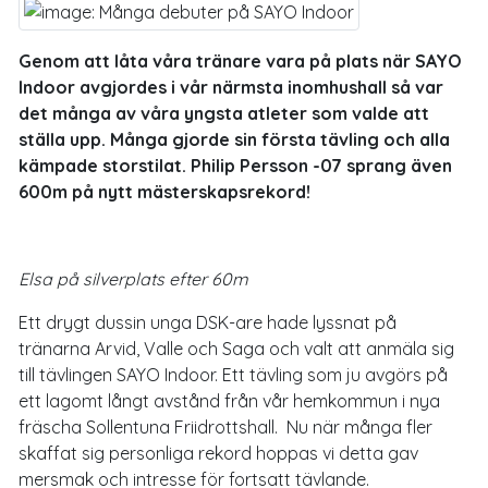
Genom att låta våra tränare vara på plats när SAYO
Indoor avgjordes i vår närmsta inomhushall så var
det många av våra yngsta atleter som valde att
ställa upp. Många gjorde sin första tävling och alla
kämpade storstilat. Philip Persson -07 sprang även
600m på nytt mästerskapsrekord!
Elsa på silverplats efter 60m
Ett drygt dussin unga DSK-are hade lyssnat på
tränarna Arvid, Valle och Saga och valt att anmäla sig
till tävlingen SAYO Indoor. Ett tävling som ju avgörs på
ett lagomt långt avstånd från vår hemkommun i nya
fräscha Sollentuna Friidrottshall. Nu när många fler
skaffat sig personliga rekord hoppas vi detta gav
mersmak och intresse för fortsatt tävlande.