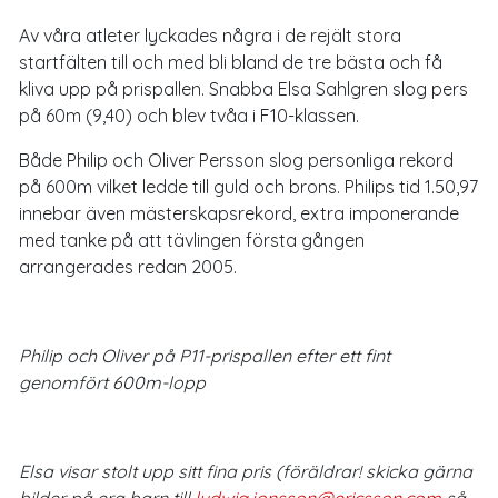
Av våra atleter lyckades några i de rejält stora
startfälten till och med bli bland de tre bästa och få
kliva upp på prispallen. Snabba Elsa Sahlgren slog pers
på 60m (9,40) och blev tvåa i F10-klassen.
Både Philip och Oliver Persson slog personliga rekord
på 600m vilket ledde till guld och brons. Philips tid 1.50,97
innebar även mästerskapsrekord, extra imponerande
med tanke på att tävlingen första gången
arrangerades redan 2005.
Philip och Oliver på P11-prispallen efter ett fint
genomfört 600m-lopp
Elsa visar stolt upp sitt fina pris (föräldrar! skicka gärna
bilder på era barn till
ludwig.jonsson@ericsson.com
så