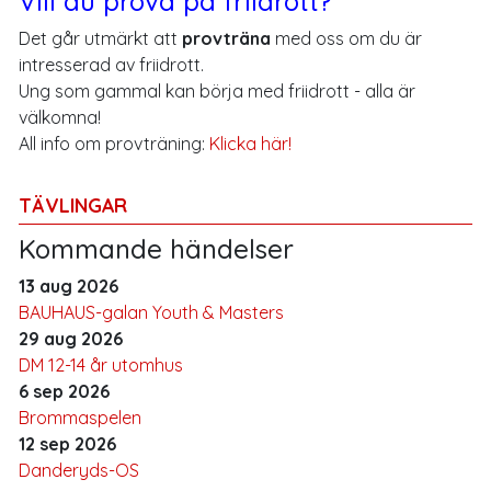
Vill du prova på friidrott?
Det går utmärkt att
provträna
med oss om du är
intresserad av friidrott.
Ung som gammal kan börja med friidrott - alla är
välkomna!
All info om provträning:
Klicka här!
TÄVLINGAR
Kommande händelser
13 aug 2026
BAUHAUS-galan Youth & Masters
29 aug 2026
DM 12-14 år utomhus
6 sep 2026
Brommaspelen
12 sep 2026
Danderyds-OS