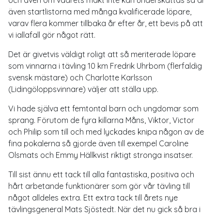
även startlistorna med många kvalificerade löpare,
varav flera kommer tillbaka år efter år, ett bevis på att
vi iallafall gör något rätt.
Det är givetvis väldigt roligt att så meriterade löpare
som vinnarna i tävling 10 km Fredrik Uhrbom (flerfaldig
svensk mästare) och Charlotte Karlsson
(Lidingöloppsvinnare) väljer att ställa upp.
Vi hade själva ett femtontal barn och ungdomar som
sprang. Förutom de fyra killarna Måns, Viktor, Victor
och Philip som till och med lyckades knipa någon av de
fina pokalerna så gjorde även till exempel Caroline
Olsmats och Emmy Hällkvist riktigt stronga insatser.
Till sist ännu ett tack till alla fantastiska, positiva och
hårt arbetande funktionärer som gör vår tävling till
något alldeles extra. Ett extra tack till årets nye
tävlingsgeneral Mats Sjöstedt. När det nu gick så bra i