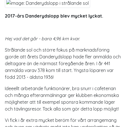
2017-års Danderydslopp blev mycket lyckat.
Hej vad det går - bara 4,96 km kvar.
Strålande sol och större fokus på marknadsföring
gjorde att årets Danderydslopp hade fler anmälda och
deltagare än de närmast föregående åren. I år 441
anmälda varav 378 kom till start. Yngsta löparen var
född 2013 - äldsta 1936!
Ideeellt arbetande funktionärer, bra snurr i cafeterian
och många efteranmälningar ger klubben ekonomiska
möjligheter att till exempel sponsra kommande läger
och tävlingsresor. Tack alla som gör detta lopp möjligt!
Vi fick i år extra mycket beröm för vårt arrangemang
och även om vädrets makt inte kan underskattas så är