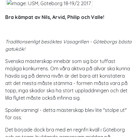
Bra kämpat av Nils, Arvid, Philip och Valle!
Traditionsenligt besöktes Vasagrillen - Göteborgs bästa
gatukök!
Svenska mästerskap innebär som sig bör tuffast
möjliga konkurrens. Om våra aktiva på allvar ska kunna
hävda sig på denna nivån är det bara att konstatera
att det mesta måste stämma - formen måsta vara på
topp, inga skador ska ha stört uppladdningen och det
lilla flytet måste också infinna sig.
Spoilervarning! - detta mästerskap blev lite "stolpe ut"
för oss.
Det började dock bra med en regnfri kväll i Göteborg
och en team-buildande gemensam middag på