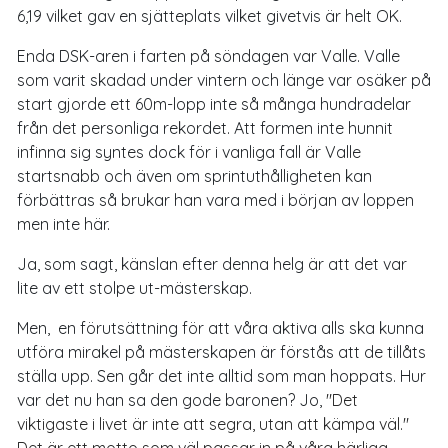
6,19 vilket gav en sjätteplats vilket givetvis är helt OK.
Enda DSK-aren i farten på söndagen var Valle. Valle
som varit skadad under vintern och länge var osäker på
start gjorde ett 60m-lopp inte så många hundradelar
från det personliga rekordet. Att formen inte hunnit
infinna sig syntes dock för i vanliga fall är Valle
startsnabb och även om sprintuthålligheten kan
förbättras så brukar han vara med i början av loppen
men inte här.
Ja, som sagt, känslan efter denna helg är att det var
lite av ett stolpe ut-mästerskap.
Men, en förutsättning för att våra aktiva alls ska kunna
utföra mirakel på mästerskapen är förstås att de tillåts
ställa upp. Sen går det inte alltid som man hoppats. Hur
var det nu han sa den gode baronen? Jo,
"Det
viktigaste i livet är inte att segra, utan att kämpa väl."
Det är ett motto som väl passar in på våra härliga