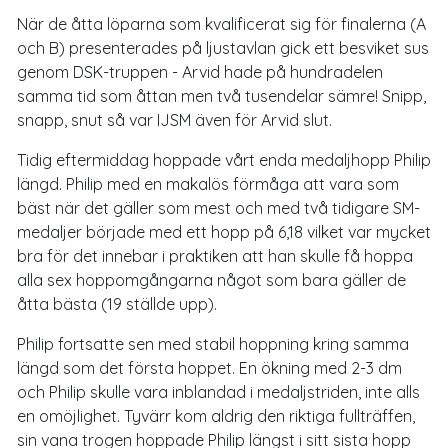
När de åtta löparna som kvalificerat sig för finalerna (A
och B) presenterades på ljustavlan gick ett besviket sus
genom DSK-truppen - Arvid hade på hundradelen
samma tid som åttan men två tusendelar sämre! Snipp,
snapp, snut så var IJSM även för Arvid slut.
Tidig eftermiddag hoppade vårt enda medaljhopp Philip
längd. Philip med en makalös förmåga att vara som
bäst när det gäller som mest och med två tidigare SM-
medaljer började med ett hopp på 6,18 vilket var mycket
bra för det innebar i praktiken att han skulle få hoppa
alla sex hoppomgångarna något som bara gäller de
åtta bästa (19 ställde upp).
Philip fortsatte sen med stabil hoppning kring samma
längd som det första hoppet. En ökning med 2-3 dm
och Philip skulle vara inblandad i medaljstriden, inte alls
en omöjlighet. Tyvärr kom aldrig den riktiga fullträffen,
sin vana trogen hoppade Philip längst i sitt sista hopp