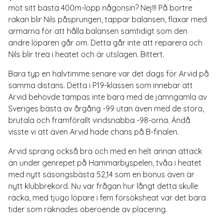
mot sitt bästa 400m-lopp någonsin? Nej!!! På bortre
rakan blir Nils påsprungen, tappar balansen, flaxar med
armarna för att hålla balansen samtidigt som den
andre löparen går om. Detta går inte att reparera och
Nils blir trea i heatet och är utslagen. Bittert.
Bara typ en halvtimme senare var det dags för Arvid på
samma distans. Detta i P19-klassen som innebar att
Arvid behövde tampas inte bara med de jämngamla av
Sveriges bästa av årgång -99 utan även med de stora,
brutala och framförallt vindsnabba -98-orna. Ändå
visste vi att även Arvid hade chans på B-finalen.
Arvid sprang också bra och med en helt annan attack
än under genrepet på Hammarbyspelen, tvåa i heatet
med nytt säsongsbästa 52,14 som en bonus även är
nytt klubbrekord. Nu var frågan hur långt detta skulle
räcka, med tjugo löpare i fem försöksheat var det bara
tider som räknades oberoende av placering.