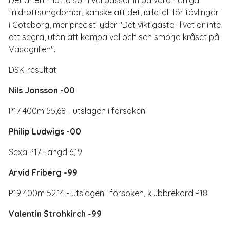
friidrottsungdomar, kanske att det, iallafall för tävlingar
i Göteborg, mer precist lyder "Det viktigaste i livet är inte
att segra, utan att kämpa väl och sen smörja kråset på
Vasagrillen".
DSK-resultat
Nils Jonsson -00
P17 400m 55,68 - utslagen i försöken
Philip Ludwigs -00
Sexa P17 Längd 6,19
Arvid Friberg -99
P19 400m 52,14 - utslagen i försöken, klubbrekord P18!
Valentin Strohkirch -99