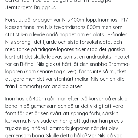
Jerntorgets Brygghus.
Först ut på lördagen var Nils 400m-lopp. Inomhus i P17-
klassen finns inte Nils favoritdistans 800m men som
statistik-nia levde ändå hoppet om en plats i B-finalen.
Nils sprang i det fjärde och sista försöksheatet och
med tanke på tidigare löpares tider stod det ganska
klart att det skulle krävas sämst en andraplats i heatet
för en B-final. Nils gick ut hårt, åt den snabba Bromma-
löparen (som senare tog silver) fanns inte så mycket
att göra men det var stenhårt mellan Nils och en kille
från Hammarby om andraplatsen.
Inomhus på 400m går man efter två kurvor på enskild
bana in på gemensam och då är det viktigt att vara
först för det är sen svårt att springa förbi, särskilt i
kurvorna. Nils visade en härlig attityd när han precis
tryckte sig in före Hammarbylöparen när det blev
gemensam bana. Skulle detta hålla? Var Nils på väg