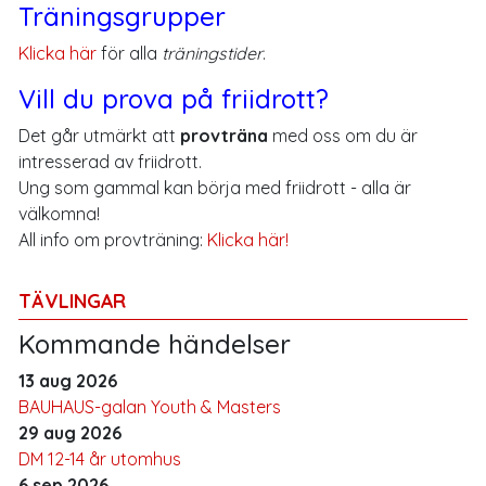
Träningsgrupper
Klicka här
för alla
träningstider
.
Vill du prova på friidrott?
Det går utmärkt att
provträna
med oss om du är
intresserad av friidrott.
Ung som gammal kan börja med friidrott - alla är
välkomna!
All info om provträning:
Klicka här!
TÄVLINGAR
Kommande händelser
13 aug 2026
BAUHAUS-galan Youth & Masters
29 aug 2026
DM 12-14 år utomhus
6 sep 2026