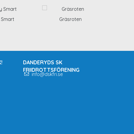
 Smart
Gräsroten
!
DANDERYDS SK
FRIIDROTTSFÖRENING
info@dskfri.se