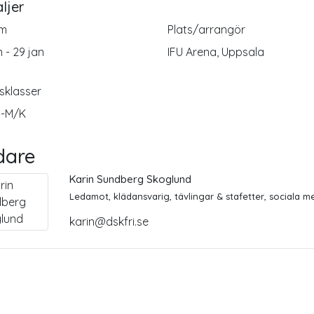
ljer
m
Plats/arrangör
n - 29 jan
IFU Arena, Uppsala
sklasser
--M/K
dare
Karin Sundberg Skoglund
Ledamot, klädansvarig, tävlingar & stafetter, sociala m
karin@dskfri.se