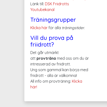
Länk till:
DSK Friidrotts
Youtubekanal
Träningsgrupper
Klicka här
för alla
träningstider
.
Vill du prova på
friidrott?
Det går utmärkt
att
provträna
med oss om du är
intresserad av friidrott.
Ung som gammal kan börja med
friidrott - alla är välkomna!
All info om provträning:
Klicka
här!