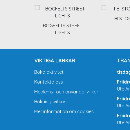
TIBI ST
BOGFELTS STREET
LIGHTS
VIKTIGA LÄNKAR
TRÄN
Boka aktivitet
tisda
Kontakta oss
Friid
Ute A
Medlems -och användarvillkor
Friid
Bokningsvillkor
Ute A
Mer information om cookies
Friid
Ute A