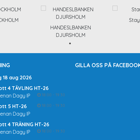
OCKHOLM
Stay
HANDESLBANKEN
DJURSHOLM
ING
GILLA OSS PÅ FACEBOOK
g 18 aug 2026
rott 4 TÄVLING HT-26
18:00 - 19:30
renan Dagy IP
18:00 - 19:30
rott 5 HT-26
renan Dagy IP
rott 4 TRÄNING HT-26
18:00 - 19:30
renan Dagy IP