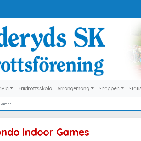
ävla
Friidrottsskola
Arrangemang
Shoppen
Stati
 Games
ndo Indoor Games