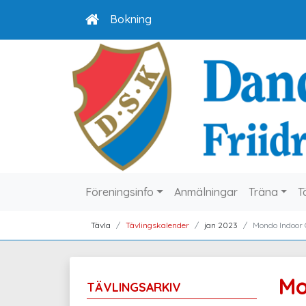
Bokning
Föreningsinfo
Anmälningar
Träna
T
Tävla
Tävlingskalender
jan 2023
Mondo Indoor
Mo
TÄVLINGSARKIV