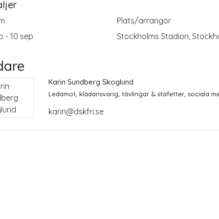
ljer
m
Plats/arrangör
p - 10 sep
Stockholms Stadion, Stockh
dare
Karin Sundberg Skoglund
Ledamot, klädansvarig, tävlingar & stafetter, sociala m
karin@dskfri.se