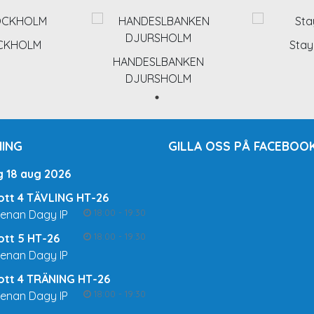
OCKHOLM
Stay
HANDESLBANKEN
DJURSHOLM
ING
GILLA OSS PÅ FACEBOOK
g 18 aug 2026
rott 4 TÄVLING HT-26
18:00 - 19:30
renan Dagy IP
18:00 - 19:30
rott 5 HT-26
renan Dagy IP
rott 4 TRÄNING HT-26
18:00 - 19:30
renan Dagy IP