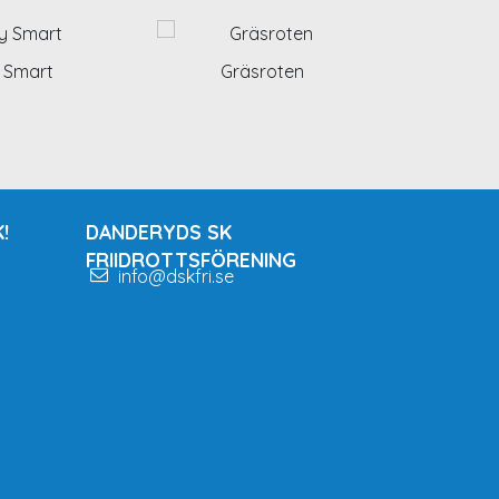
 Smart
Gräsroten
!
DANDERYDS SK
FRIIDROTTSFÖRENING
info@dskfri.se