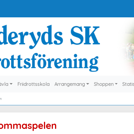
ävla
Friidrottsskola
Arrangemang
Shoppen
Stati
n
ommaspelen