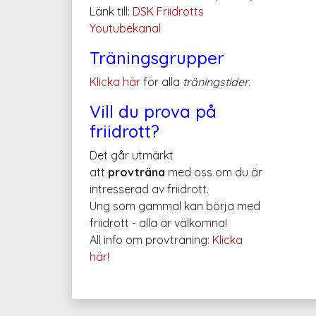
Länk till:
DSK Friidrotts
Youtubekanal
Träningsgrupper
Klicka här
för alla
träningstider
.
Vill du prova på
friidrott?
Det går utmärkt
att
provträna
med oss om du är
intresserad av friidrott.
Ung som gammal kan börja med
friidrott - alla är välkomna!
All info om provträning:
Klicka
här!