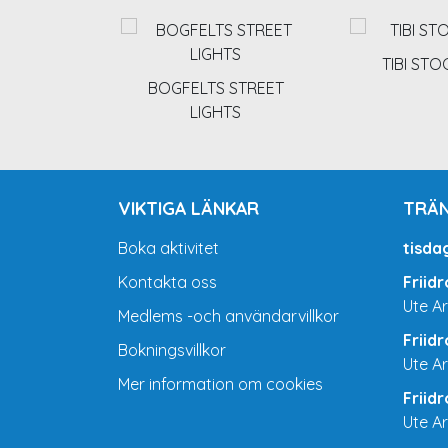
TIBI ST
BOGFELTS STREET
LIGHTS
VIKTIGA LÄNKAR
TRÄN
Boka aktivitet
tisda
Kontakta oss
Friid
Ute A
Medlems -och användarvillkor
Friid
Bokningsvillkor
Ute A
Mer information om cookies
Friid
Ute A