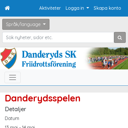
Aktiviteter
Logga in
Skapa konto
Språk/language
Sök
Danderydsspelen
Detaljer
Datum
13 maj - 14 maj