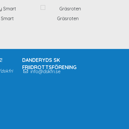
 Smart
Gräsroten
!
DANDERYDS SK
FRIIDROTTSFÖRENING
dskfri
info@dskfri.se