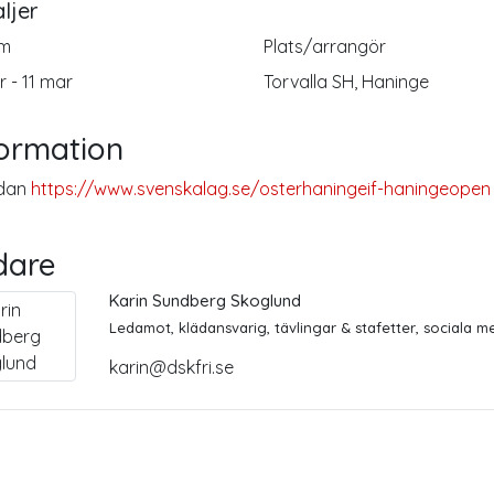
ljer
m
Plats/arrangör
r - 11 mar
Torvalla SH, Haninge
formation
udan
https://www.svenskalag.se/osterhaningeif-haningeopen
dare
Karin Sundberg Skoglund
Ledamot, klädansvarig, tävlingar & stafetter, sociala m
karin@dskfri.se