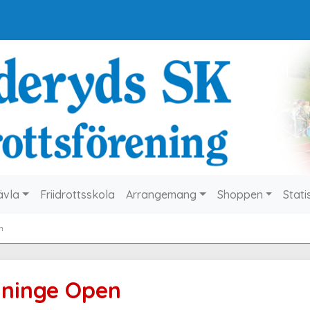
ävla
Friidrottsskola
Arrangemang
Shoppen
Stati
n
ninge Open