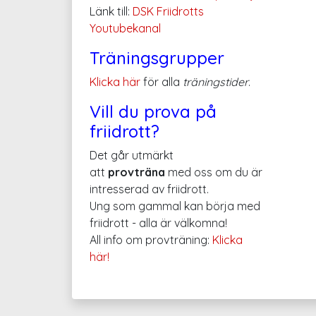
Länk till:
DSK Friidrotts
Youtubekanal
Träningsgrupper
Klicka här
för alla
träningstider
.
Vill du prova på
friidrott?
Det går utmärkt
att
provträna
med oss om du är
intresserad av friidrott.
Ung som gammal kan börja med
friidrott - alla är välkomna!
All info om provträning:
Klicka
här!