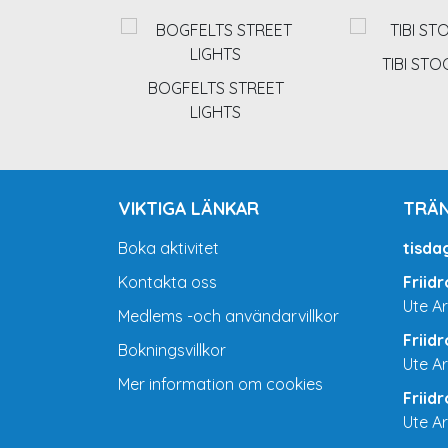
TIBI ST
BOGFELTS STREET
LIGHTS
VIKTIGA LÄNKAR
TRÄN
Boka aktivitet
tisda
Kontakta oss
Friid
Ute A
Medlems -och användarvillkor
Friid
Bokningsvillkor
Ute A
Mer information om cookies
Friid
Ute A