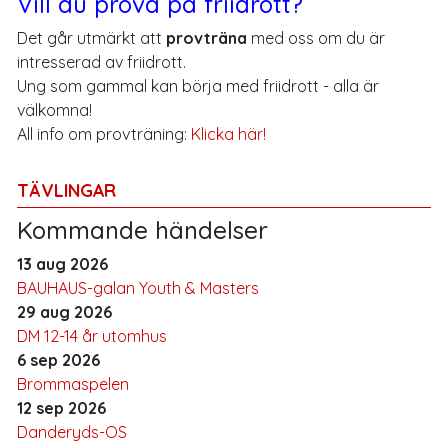
Vill du prova på friidrott?
Det går utmärkt att
provträna
med oss om du är
intresserad av friidrott.
Ung som gammal kan börja med friidrott - alla är
välkomna!
All info om provträning:
Klicka här!
TÄVLINGAR
Kommande händelser
13 aug 2026
BAUHAUS-galan Youth & Masters
29 aug 2026
DM 12-14 år utomhus
6 sep 2026
Brommaspelen
12 sep 2026
Danderyds-OS