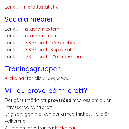
Länk till Friidrottsstatistik
Sociala medier:
Länk till:
Instagram extern
Länk till:
Instagram intern
Länk till:
DSK Friidrott på Facebook
Länk till:
DSK Friidrott Köp & Sälj
Länk till:
DSK Friidrotts Youtubekanal
Träningsgrupper
Klicka här
för alla
träningstider
.
Vill du prova på friidrott?
Det går utmärkt att
provträna
med oss om du är
intresserad av friidrott.
Ung som gammal kan börja med friidrott - alla är
välkomna!
All info om provträning:
Klicka här!