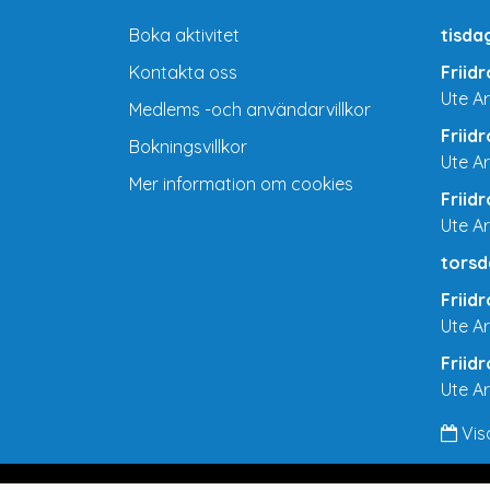
Boka aktivitet
tisda
Kontakta oss
Friid
Ute A
Medlems -och användarvillkor
Friid
Bokningsvillkor
Ute A
Mer information om cookies
Friid
Ute A
torsd
Friid
Ute A
Friid
Ute A
Vis