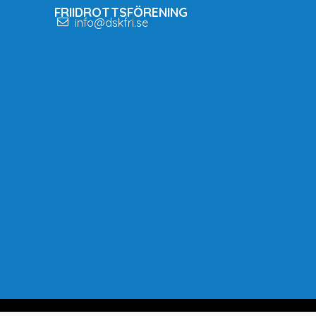
FRIIDROTTSFÖRENING
info@dskfri.se