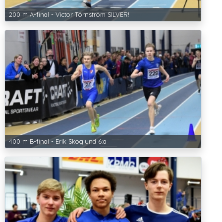
200 m A-final - Victor Törnström SILVER!
400 m B-final - Erik Skoglund 6:a