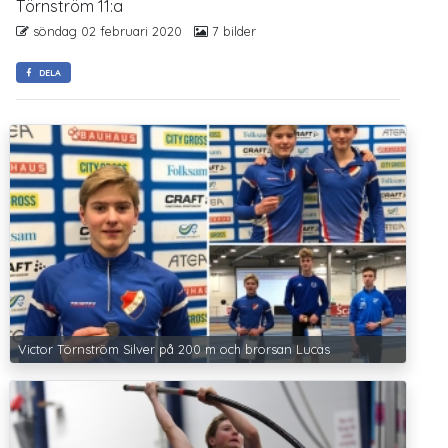
Törnström 11:a
söndag 02 februari 2020
7 bilder
DELA
Victor Törnström Silver på 200 m och brorsan Lucas